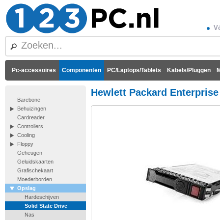
Vó
Pc-accessoires
Componenten
PC/Laptops/Tablets
Kabels/Pluggen
M
Hewlett Packard Enterpris
Barebone
Behuizingen
Cardreader
Controllers
Cooling
Floppy
Geheugen
Geluidskaarten
Grafischekaart
Moederborden
Opslag
Hardeschijven
Solid State Drive
Nas