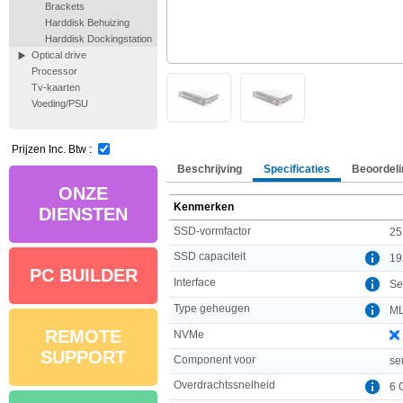
Brackets
Harddisk Behuizing
Harddisk Dockingstation
Optical drive
Processor
Tv-kaarten
Voeding/PSU
Prijzen Inc. Btw :
Beschrijving
Specificaties
Beoordeli
ONZE
Kenmerken
DIENSTEN
SSD-vormfactor
25
SSD capaciteit
19
PC BUILDER
Interface
Ser
Type geheugen
M
REMOTE
NVMe
SUPPORT
Component voor
se
Overdrachtssnelheid
6 