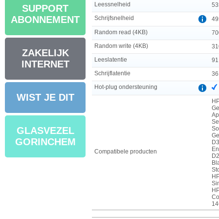
Leessnelheid
53
SUPPORT
ABONNEMENT
Schrijfsnelheid
49
Random read (4KB)
70
Random write (4KB)
31
ZAKELIJK
Leeslatentie
91
INTERNET
Schrijflatentie
36
Hot-plug ondersteuning
WIST JE DIT
HP
Ge
Ap
Se
So
GLASVEZEL
Ge
GORINCHEM
D3
En
Compatibele producten
D2
Bl
St
HP
Si
HP
Co
14