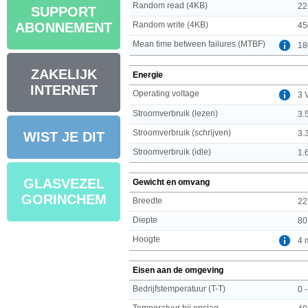
Random read (4KB)
22
SUPPORT
Random write (4KB)
ABONNEMENT
45
Mean time between failures (MTBF)
18
ZAKELIJK
Energie
INTERNET
Operating voltage
3 
Stroomverbruik (lezen)
3.
Stroomverbruik (schrijven)
3.
WIST JE DIT
Stroomverbruik (idle)
1.
GLASVEZEL
Gewicht en omvang
GORINCHEM
Breedte
22
Diepte
80
Hoogte
4 
Eisen aan de omgeving
Bedrijfstemperatuur (T-T)
0 
Temperatuur bij opslag