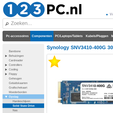
Vó
Pc-accessoires
Componenten
PC/Laptops/Tablets
Kabels/Pluggen
M
Synology SNV3410-400G 30
Barebone
Behuizingen
Cardreader
Controllers
Cooling
Floppy
Geheugen
Geluidskaarten
Grafischekaart
Moederborden
Opslag
Hardeschijven
Solid State Drive
Nas