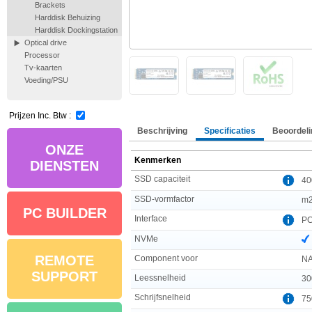
Brackets
Harddisk Behuizing
Harddisk Dockingstation
Optical drive
Processor
Tv-kaarten
Voeding/PSU
Prijzen Inc. Btw :
Beschrijving
Specificaties
Beoordeli
ONZE
Kenmerken
DIENSTEN
SSD capaciteit
40
SSD-vormfactor
m
PC BUILDER
Interface
PC
NVMe
REMOTE
Component voor
N
SUPPORT
Leessnelheid
30
Schrijfsnelheid
75