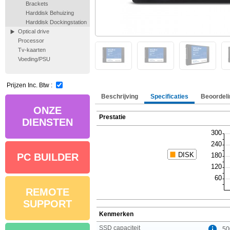
Brackets
Harddisk Behuizing
Harddisk Dockingstation
Optical drive
Processor
Tv-kaarten
Voeding/PSU
Prijzen Inc. Btw :
Beschrijving
Specificaties
Beoordeli
ONZE
Prestatie
DIENSTEN
PC BUILDER
REMOTE
SUPPORT
Kenmerken
SSD capaciteit
50