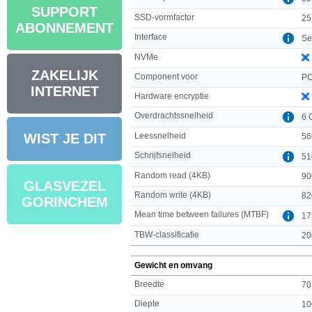
SUPPORT
SSD-vormfactor
25
ABONNEMENT
Interface
Ser
NVMe
ZAKELIJK
Component voor
PC
INTERNET
Hardware encryptie
Overdrachtssnelheid
6 
Leessnelheid
WIST JE DIT
56
Schrijfsnelheid
51
Random read (4KB)
90
GLASVEZEL
Random write (4KB)
82
GORINCHEM
Mean time between failures (MTBF)
17
TBW-classificatie
20
Gewicht en omvang
Breedte
70
Diepte
10