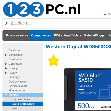
Vó
Pc-accessoires
Componenten
PC/Laptops/Tablets
Kabels/Pluggen
M
Western Digital WDS500G3
Barebone
Behuizingen
Cardreader
Controllers
Cooling
Floppy
Geheugen
Geluidskaarten
Grafischekaart
Moederborden
Opslag
Hardeschijven
Solid State Drive
Nas