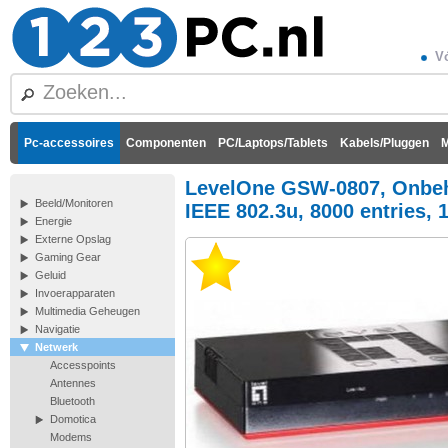
Vó
Pc-accessoires
Componenten
PC/Laptops/Tablets
Kabels/Pluggen
M
LevelOne GSW-0807, Onbehe
Beeld/Monitoren
IEEE 802.3u, 8000 entries, 
Energie
Externe Opslag
Gaming Gear
Geluid
Invoerapparaten
Multimedia Geheugen
Navigatie
Netwerk
Accesspoints
Antennes
Bluetooth
Domotica
Modems