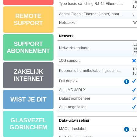
Gi
Type basis-switching RJ-45 Ethernet-poorten
10
Aantal Gigabit Ethernet (koper)-poorten
8
REMOTE
SUPPORT
Netstekker
DC
Netwerk
SUPPORT
IE
Netwerkstandaard
IE
ABONNEMENT
IE
10G support
10
ZAKELIJK
Koperen ethernetbekabelingstechnologie
10
INTERNET
Full duplex
Auto MDI/MDI-X
WIST JE DIT
Datastroombeheer
Auto-negotiation
GLASVEZEL
Data-uitwisseling
GORINCHEM
MAC-adrestabel
81