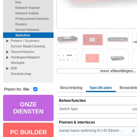
Nas
Netwerk Kaarten
Netwerk Kabels
Professioneel Netwerk
Routers
Stroom Netwerk
Switches
Printers / Scanners
Schoon Maak/Cleaning
Tassen/Hoezen
Voedingen/Adapters
Werkplek
B2B
meer afbeeldingen...
Gereedschap
Beschrijving
Specificaties
Beoordeli
Prijzen Inc. Btw :
Beheerfuncties
ONZE
Switch type
U
DIENSTEN
Poorten & interfaces
Aantal basis-switching RJ-45 Ethernet-poorten
8
PC BUILDER