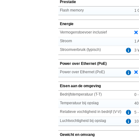
Prestatie
Flash memory
1 
Energie
Vermogenstoevoer inclusief
Stroom
1 
Stroomverbruik (typisch)
3 
Power over Ethernet (PoE)
Power over Ethernet (PoE)
Eisen aan de omgeving
Bedrijfstemperatuur (T-T)
0 
Temperatuur bij opslag
40
Relatieve vochtigheid in bedrijf (V-V)
5 
Luchtvochtigheid bij opslag
10
Gewicht en omvang