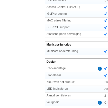
DHCP-functies
DH
Access Control List (ACL)
IGMP snooping
MAC adres filtering
SSH/SSL support
Statische poort beveiliging
Multicast-functies
Multicast-ondersteuning
Design
Rack-montage
Stapelbaar
Kleur van het product
Bl
LED-indicatoren
Ac
Aantal ventilatoren
2
Veiligheid
C-