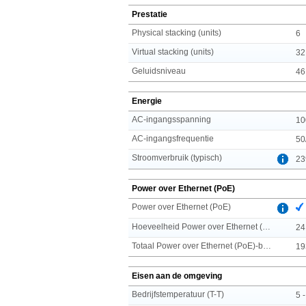
Prestatie
Physical stacking (units)
6
Virtual stacking (units)
32
Geluidsniveau
46
Energie
AC-ingangsspanning
10
AC-ingangsfrequentie
50
Stroomverbruik (typisch)
23
Power over Ethernet (PoE)
Power over Ethernet (PoE)
Hoeveelheid Power over Ethernet (PoE) ports
24
Totaal Power over Ethernet (PoE)-budget
19
Eisen aan de omgeving
Bedrijfstemperatuur (T-T)
5 