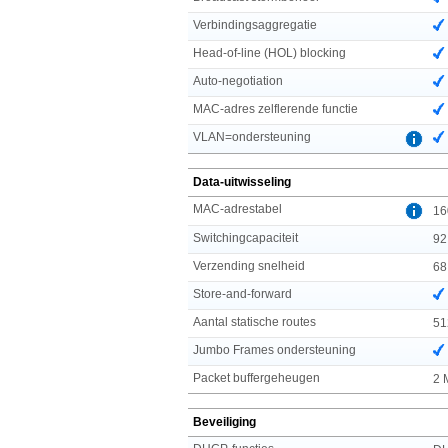
Verbindingsaggregatie
Head-of-line (HOL) blocking
Auto-negotiation
MAC-adres zelflerende functie
VLAN=ondersteuning
Data-uitwisseling
MAC-adrestabel
16
Switchingcapaciteit
92
Verzending snelheid
68
Store-and-forward
Aantal statische routes
51
Jumbo Frames ondersteuning
Packet buffergeheugen
2 
Beveiliging