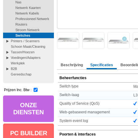
Nas
Netwerk Kaarten
Netwerk Kabels
Professioneel Netwerk
Routers
Stroom Netwerk
Switches
Printers / Scanners
Schoon Maak/Cleaning
Tassen/Hoezen
Voedingen/Adapters
Werkplek
Beschrijving
Specificaties
Beoordeli
B2B
Gereedschap
Beheerfuncties
Switch type
Ma
Prijzen Inc. Btw :
Switch-laag
L3
Quality of Service (QoS)
ONZE
DIENSTEN
Web-gebaseerd management
System event log
PC BUILDER
Poorten & interfaces