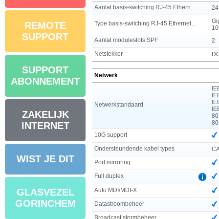
Aantal basis-switching RJ-45 Ethernet-poorten
24
Gi
Type basis-switching RJ-45 Ethernet-poorten
REMOTE
10
SUPPORT
Aantal moduleslots SPF
2
Netstekker
DC
SUPPORT
Netwerk
ABONNEMENT
IE
IE
IE
Netwerkstandaard
IE
ZAKELIJK
80
80
INTERNET
10G support
Ondersteundende kabel types
CA
WIST JE DIT
Port mirroring
Full duplex
Auto MDI/MDI-X
GLASVEZEL
GORINCHEM
Datastroombeheer
Broadcast stormbeheer