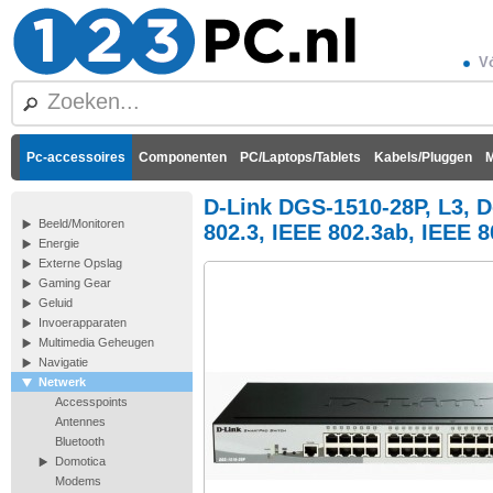
Vó
Pc-accessoires
Componenten
PC/Laptops/Tablets
Kabels/Pluggen
M
D-Link DGS-1510-28P, L3, D
Beeld/Monitoren
802.3, IEEE 802.3ab, IEEE 8
Energie
Externe Opslag
Gaming Gear
Geluid
Invoerapparaten
Multimedia Geheugen
Navigatie
Netwerk
Accesspoints
Antennes
Bluetooth
Domotica
Modems