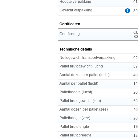
Hoogte verpakking
91
Gewicht verpakking
39
Certificaten
CE
Certificering
BS
Technische details
Nettogewicht transportverpakking
92
Pallet brutogewicht (lucht)
53
Aantal dozen per pallet (lucht)
40
Aantal per pallet (lucht)
12
Pallethoogte (lucht)
20
Pallet brutogewicht (zee)
53
Aantal dozen per pallet (zee)
40
Pallethoogte (zee)
20
Pallet brutolengte
11
Pallet brutobreedte
12