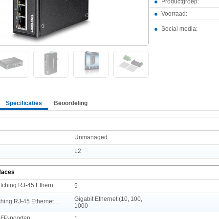
Productgroep:
Voorraad:
Social media:
Specificaties
Beoordeling
Unmanaged
L2
rfaces
Aantal basis-switching RJ-45 Ethernet-poorten
5
Gigabit Ethernet (10, 100,
Type basis-switching RJ-45 Ethernet-poorten
1000
FP-poorten
1