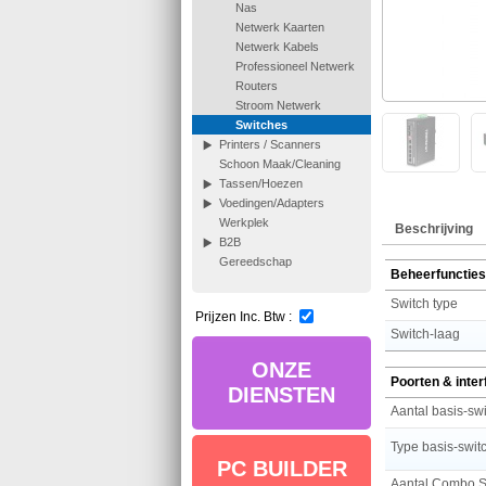
Nas
Netwerk Kaarten
Netwerk Kabels
Professioneel Netwerk
Routers
Stroom Netwerk
Switches
Printers / Scanners
Schoon Maak/Cleaning
Tassen/Hoezen
Voedingen/Adapters
Werkplek
Beschrijving
B2B
Gereedschap
Beheerfuncties
Switch type
Prijzen Inc. Btw :
Switch-laag
ONZE
Poorten & inte
DIENSTEN
PC BUILDER
Aantal Combo S