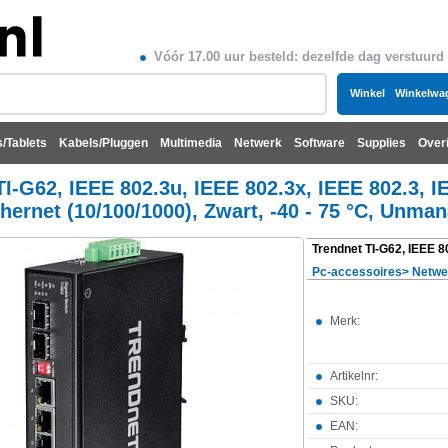
Vóór 17.00 uur besteld: dezelfde dag verstuurd
Winkel
Winkelwa
/Tablets
Kabels/Pluggen
Multimedia
Netwerk
Software
Supplies
Over
I-G62, IEEE 802.3u, IEEE 802.3x, IEEE 802.3, I
thernet (10/100/1000), Zwart, -40 - 75 °C, Unma
Pc-accessoires
>
Netwe
Merk:
Artikelnr:
SKU:
EAN: