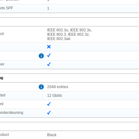
lots SPF
1
IEEE 802.3u, IEEE 802.3x,
rd
IEEE 802.3, IEEE 802.3z,
IEEE 802.3ab
eer
ng
l
2048 entries
teit
12 Gbit/s
rd
ndersteuning
roduct
Black