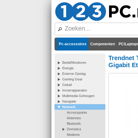
Pc-accessoires
Componenten
PC/Laptops
Trendnet T
Beeld/Monitoren
Gigabit E
Energie
Externe Opslag
Gaming Gear
Geluid
Invoerapparaten
Multimedia Geheugen
Navigatie
Netwerk
Accesspoints
Antennes
Bluetooth
Domotica
Modems