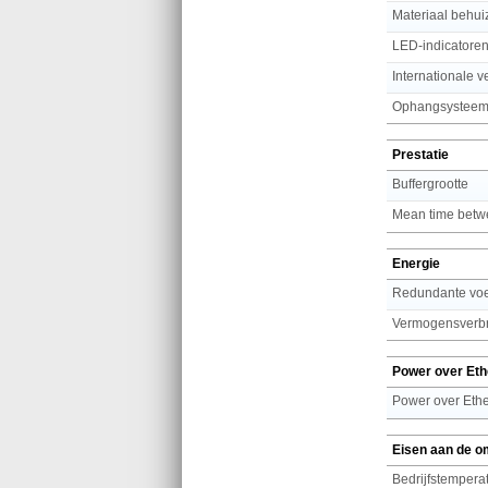
Materiaal behui
LED-indicatore
Internationale v
Ophangsysteem 
Prestatie
Buffergrootte
Mean time betwe
Energie
Redundante vo
Vermogensverbr
Power over Eth
Power over Ethe
Eisen aan de o
Bedrijfstemperat