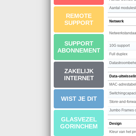
Aantal modules
REMOTE
Netwerk
SUPPORT
Netwerkstandaa
SUPPORT
10G support
ABONNEMENT
Full duplex
Datastroombeh
ZAKELIJK
Data-uitwisseli
INTERNET
MAC-adrestabe
Switchingcapaci
WIST JE DIT
Store-and-forwa
Jumbo Frames o
GLASVEZEL
Design
GORINCHEM
Kleur van het p