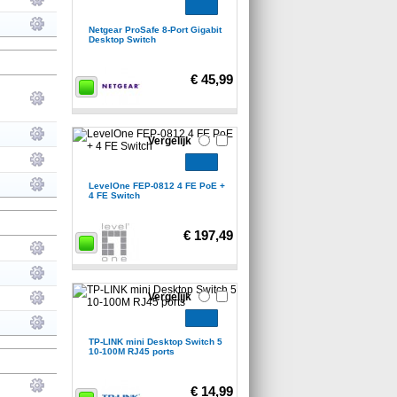
Netgear ProSafe 8-Port Gigabit
Desktop Switch
€ 45,99
Vergelijk
LevelOne FEP-0812 4 FE PoE +
4 FE Switch
€ 197,49
Vergelijk
TP-LINK mini Desktop Switch 5
10-100M RJ45 ports
€ 14,99