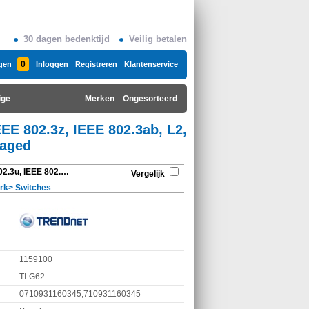
30 dagen bedenktijd
Veilig betalen
0
gen
Inloggen
Registreren
Klantenservice
ige
Merken
Ongesorteerd
EEE 802.3z, IEEE 802.3ab, L2,
naged
Trendnet TI-G62, IEEE 802.3u, IEEE 802.3x, IEEE 802.3, IEEE 802.3z, IEEE 802.3ab, L2, Gigabit Ethernet (10/100/1000), Zwart, -40 - 75 °C, Unmanaged
Vergelijk
rk
>
Switches
1159100
TI-G62
0710931160345;710931160345