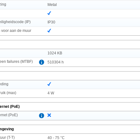
zing
Metal
n
eiligheidscode (IP)
IP30
voor aan de muur
1024 KB
en failures (MTBF)
510304 h
eding
uik (max)
4 W
ernet (PoE)
rnet (PoE)
mgeving
uur (T-T)
40 - 75 °C