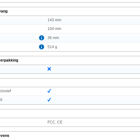
vang
143 mm
104 mm
36 mm
514 g
verpakking
lusief
it
FCC, CE
evens