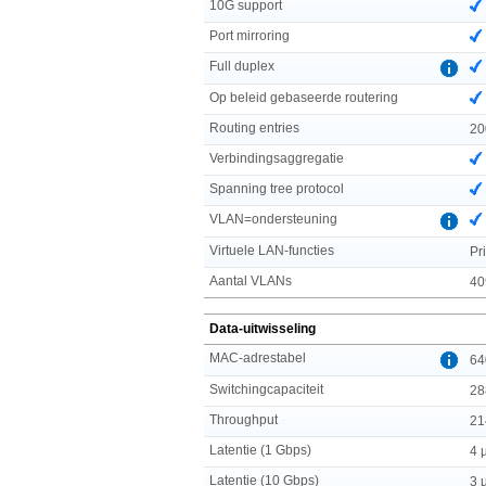
10G support
Port mirroring
Full duplex
Op beleid gebaseerde routering
Routing entries
20
Verbindingsaggregatie
Spanning tree protocol
VLAN=ondersteuning
Virtuele LAN-functies
Pr
Aantal VLANs
40
Data-uitwisseling
MAC-adrestabel
64
Switchingcapaciteit
28
Throughput
21
Latentie (1 Gbps)
4 
Latentie (10 Gbps)
3 