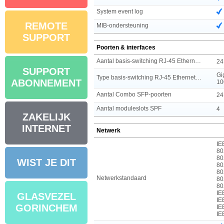
System event log
REMOTE
MIB-ondersteuning
SUPPORT
Poorten & interfaces
Aantal basis-switching RJ-45 Ethernet-poorten
24
SUPPORT
Gi
Type basis-switching RJ-45 Ethernet-poorten
ABONNEMENT
10
Aantal Combo SFP-poorten
24
Aantal moduleslots SPF
4
ZAKELIJK
INTERNET
Netwerk
IE
80
80
WIST JE DIT
80
80
Netwerkstandaard
80
80
IE
GLASVEZEL
IE
GORINCHEM
IE
IE