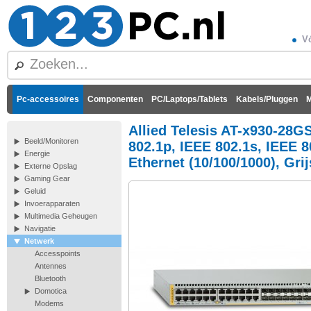
Vó
Pc-accessoires
Componenten
PC/Laptops/Tablets
Kabels/Pluggen
M
Allied Telesis AT-x930-28G
Beeld/Monitoren
802.1p, IEEE 802.1s, IEEE 8
Energie
Ethernet (10/100/1000), Grij
Externe Opslag
Gaming Gear
Geluid
Invoerapparaten
Multimedia Geheugen
Navigatie
Netwerk
Accesspoints
Antennes
Bluetooth
Domotica
Modems