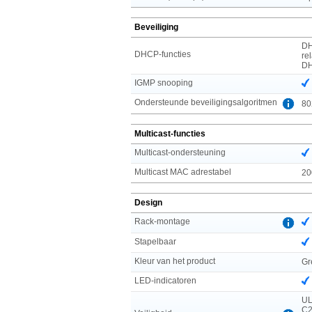
Beveiliging
DH
DHCP-functies
re
DH
IGMP snooping
Ondersteunde beveiligingsalgoritmen
80
Multicast-functies
Multicast-ondersteuning
Multicast MAC adrestabel
20
Design
Rack-montage
Stapelbaar
Kleur van het product
Gr
LED-indicatoren
UL
C2