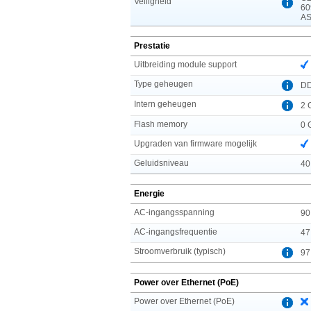
Veiligheid
60
AS
Prestatie
Uitbreiding module support
Type geheugen
D
Intern geheugen
2 
Flash memory
0 
Upgraden van firmware mogelijk
Geluidsniveau
40
Energie
AC-ingangsspanning
90
AC-ingangsfrequentie
47
Stroomverbruik (typisch)
97
Power over Ethernet (PoE)
Power over Ethernet (PoE)