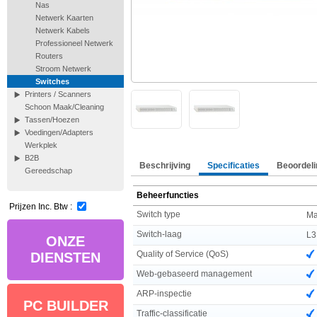
Nas
Netwerk Kaarten
Netwerk Kabels
Professioneel Netwerk
Routers
Stroom Netwerk
Switches
Printers / Scanners
Schoon Maak/Cleaning
Tassen/Hoezen
Voedingen/Adapters
Werkplek
B2B
Beschrijving
Specificaties
Beoordeli
Gereedschap
Beheerfuncties
Prijzen Inc. Btw :
Switch type
Ma
Switch-laag
L3
ONZE
Quality of Service (QoS)
DIENSTEN
Web-gebaseerd management
ARP-inspectie
PC BUILDER
Traffic-classificatie