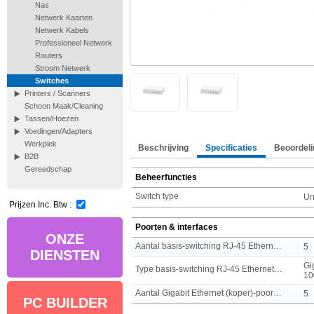
Nas
Netwerk Kaarten
Netwerk Kabels
Professioneel Netwerk
Routers
Stroom Netwerk
Switches
Printers / Scanners
Schoon Maak/Cleaning
Tassen/Hoezen
Voedingen/Adapters
Werkplek
Beschrijving
Specificaties
Beoordeli
B2B
Gereedschap
Beheerfuncties
Switch type
U
Prijzen Inc. Btw :
Poorten & interfaces
ONZE
Aantal basis-switching RJ-45 Ethernet-poorten
5
DIENSTEN
Gi
Type basis-switching RJ-45 Ethernet-poorten
10
Aantal Gigabit Ethernet (koper)-poorten
5
PC BUILDER