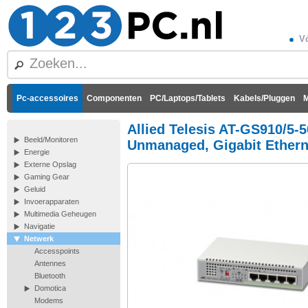
Vó
Pc-accessoires
Componenten
PC/Laptops/Tablets
Kabels/Pluggen
M
Allied Telesis AT-GS910/5-5
Beeld/Monitoren
Unmanaged, Gigabit Ethernet
Energie
Externe Opslag
Gaming Gear
Geluid
Invoerapparaten
Multimedia Geheugen
Navigatie
Netwerk
Accesspoints
Antennes
Bluetooth
Domotica
Modems