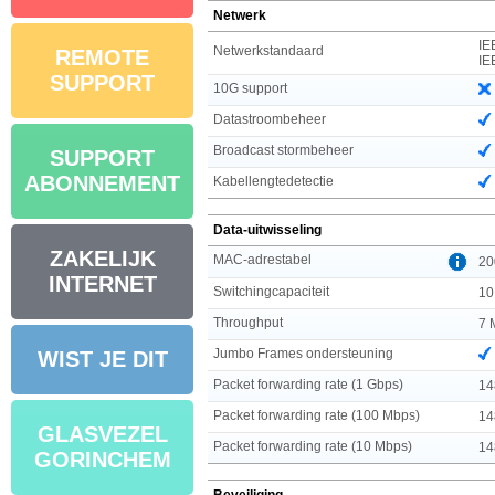
Netwerk
IE
Netwerkstandaard
REMOTE
IE
SUPPORT
10G support
Datastroombeheer
Broadcast stormbeheer
SUPPORT
ABONNEMENT
Kabellengtedetectie
Data-uitwisseling
ZAKELIJK
MAC-adrestabel
20
INTERNET
Switchingcapaciteit
10
Throughput
7 
Jumbo Frames ondersteuning
WIST JE DIT
Packet forwarding rate (1 Gbps)
14
Packet forwarding rate (100 Mbps)
14
GLASVEZEL
Packet forwarding rate (10 Mbps)
14
GORINCHEM
Beveiliging