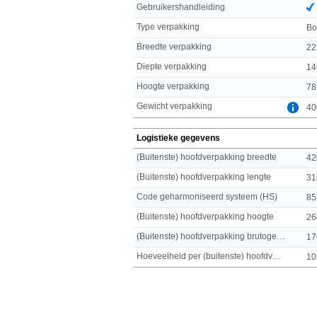
Gebruikershandleiding
Type verpakking
Bo
Breedte verpakking
22
Diepte verpakking
14
Hoogte verpakking
78
Gewicht verpakking
40
Logistieke gegevens
(Buitenste) hoofdverpakking breedte
42
(Buitenste) hoofdverpakking lengte
31
Code geharmoniseerd systeem (HS)
85
(Buitenste) hoofdverpakking hoogte
26
(Buitenste) hoofdverpakking brutogewicht
17
Hoeveelheid per (buitenste) hoofdverpakking
10