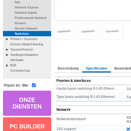
Nas
Netwerk Kaarten
Netwerk Kabels
Professioneel Netwerk
Routers
Stroom Netwerk
Switches
Printers / Scanners
Schoon Maak/Cleaning
Tassen/Hoezen
Voedingen/Adapters
Werkplek
B2B
Beschrijving
Specificaties
Beoordeli
Gereedschap
Poorten & interfaces
Prijzen Inc. Btw :
Aantal basis-switching RJ-45 Ethernet-poorten
16
Type basis-switching RJ-45 Ethernet-poorten
Fa
ONZE
DIENSTEN
Netwerk
IE
Netwerkstandaard
IE
PC BUILDER
10G support