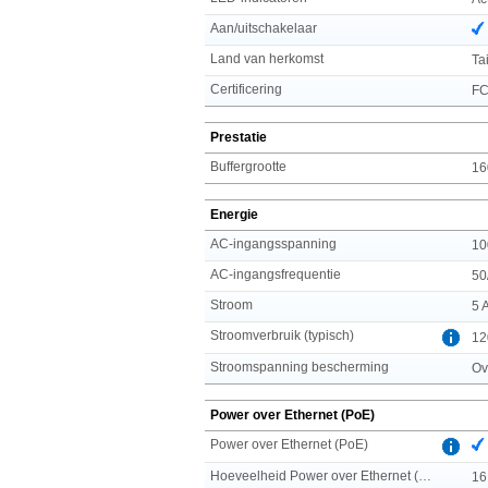
Aan/uitschakelaar
Land van herkomst
Ta
Certificering
FC
Prestatie
Buffergrootte
16
Energie
AC-ingangsspanning
10
AC-ingangsfrequentie
50
Stroom
5 
Stroomverbruik (typisch)
12
Stroomspanning bescherming
Ov
Power over Ethernet (PoE)
Power over Ethernet (PoE)
Hoeveelheid Power over Ethernet (PoE) ports
16