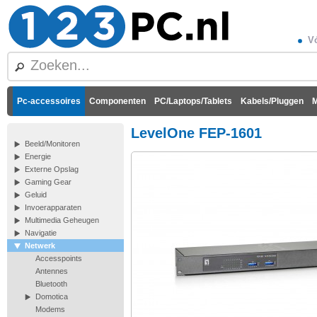
Vó
Pc-accessoires
Componenten
PC/Laptops/Tablets
Kabels/Pluggen
M
LevelOne FEP-1601
Beeld/Monitoren
Energie
Externe Opslag
Gaming Gear
Geluid
Invoerapparaten
Multimedia Geheugen
Navigatie
Netwerk
Accesspoints
Antennes
Bluetooth
Domotica
Modems