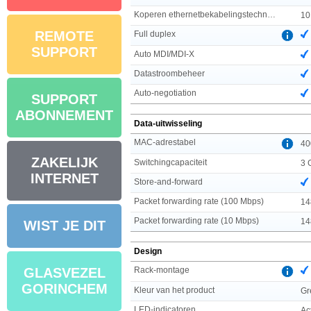
Koperen ethernetbekabelingstechnologie
10
REMOTE
Full duplex
SUPPORT
Auto MDI/MDI-X
Datastroombeheer
Auto-negotiation
SUPPORT
ABONNEMENT
Data-uitwisseling
MAC-adrestabel
40
ZAKELIJK
Switchingcapaciteit
3 
INTERNET
Store-and-forward
Packet forwarding rate (100 Mbps)
14
Packet forwarding rate (10 Mbps)
14
WIST JE DIT
Design
Rack-montage
GLASVEZEL
GORINCHEM
Kleur van het product
Gr
LED-indicatoren
Ac