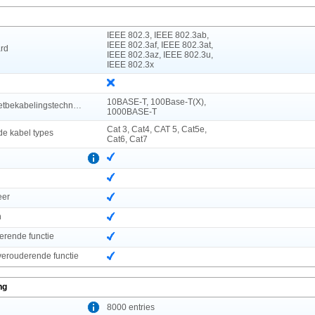
IEEE 802.3, IEEE 802.3ab,
IEEE 802.3af, IEEE 802.3at,
rd
IEEE 802.3az, IEEE 802.3u,
IEEE 802.3x
10BASE-T, 100Base-T(X),
Koperen ethernetbekabelingstechnologie
1000BASE-T
Cat 3, Cat4, CAT 5, Cat5e,
e kabel types
Cat6, Cat7
eer
n
erende functie
verouderende functie
ng
l
8000 entries