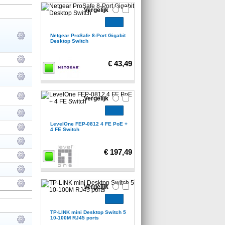
Vergelijk
Netgear ProSafe 8-Port Gigabit
Desktop Switch
€ 43,49
Vergelijk
LevelOne FEP-0812 4 FE PoE +
4 FE Switch
€ 197,49
Vergelijk
TP-LINK mini Desktop Switch 5
10-100M RJ45 ports