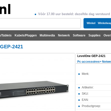
Vóór 17.00 uur besteld: dezelfde dag verstuurd
Winkel
Winkelwa
/Tablets
Kabels/Pluggen
Multimedia
Netwerk
Software
Supplies
Over
 GEP-2421
LevelOne GEP-2421
Pc-accessoires
>
Netwe
Merk:
Artikelnr:
SKU:
EAN:
Productgroep: