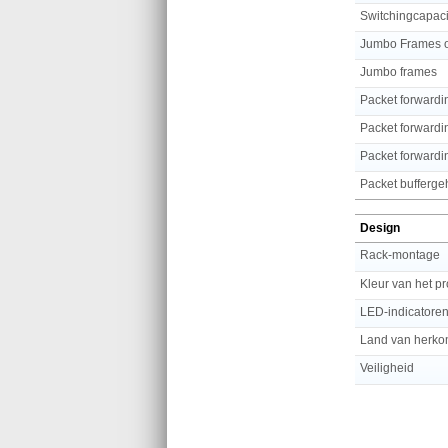
Switchingcapaci
Jumbo Frames o
Jumbo frames
Packet forwardi
Packet forwardi
Packet forwardi
Packet bufferg
Design
Rack-montage
Kleur van het p
LED-indicatore
Land van herko
Veiligheid