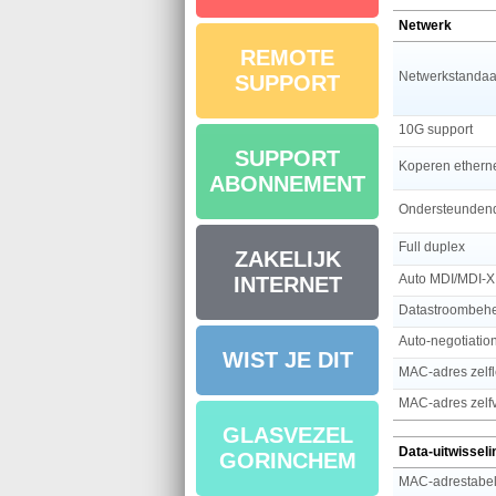
Netwerk
REMOTE
Netwerkstandaa
SUPPORT
10G support
SUPPORT
ABONNEMENT
Ondersteundend
Full duplex
ZAKELIJK
Auto MDI/MDI-X
INTERNET
Datastroombeh
Auto-negotiatio
WIST JE DIT
MAC-adres zelfl
MAC-adres zelf
GLASVEZEL
Data-uitwisseli
GORINCHEM
MAC-adrestabe