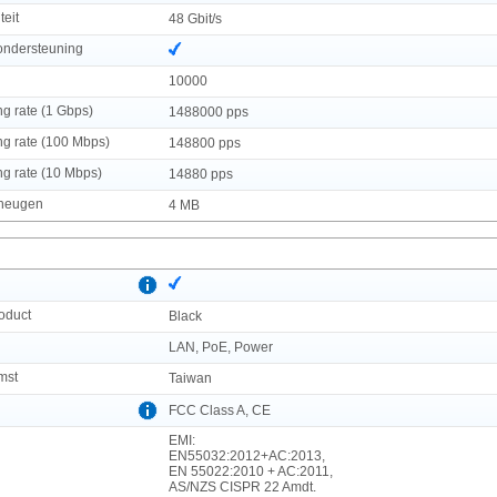
teit
48 Gbit/s
ndersteuning
10000
ng rate (1 Gbps)
1488000 pps
ng rate (100 Mbps)
148800 pps
ng rate (10 Mbps)
14880 pps
eheugen
4 MB
roduct
Black
n
LAN, PoE, Power
mst
Taiwan
FCC Class A, CE
EMI:
EN55032:2012+AC:2013,
EN 55022:2010 + AC:2011,
AS/NZS CISPR 22 Amdt.