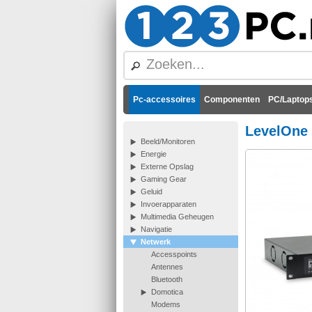
Pc-accessoires
Componenten
PC/Laptops
LevelOne
Beeld/Monitoren
Energie
Externe Opslag
Gaming Gear
Geluid
Invoerapparaten
Multimedia Geheugen
Navigatie
Netwerk
Accesspoints
Antennes
Bluetooth
Domotica
Modems