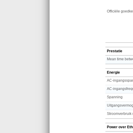
Officiële goedk
Prestatie
Mean time betwe
Energie
AC-ingangsspa
AC-ingangsfreq
Spanning
Uitgangsvermo
Stroomverbruik (
Power over Eth