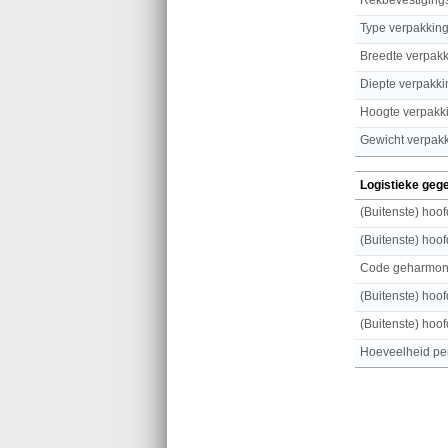
Type verpakkin
Breedte verpak
Diepte verpakki
Hoogte verpakk
Gewicht verpak
Logistieke geg
(Buitenste) hoo
(Buitenste) hoo
Code geharmoni
(Buitenste) hoo