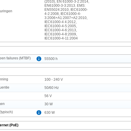
(2010), EN 61000-3-2:2014,
EN61000-3-3:2013. EMS:
EN55024:2010, IEC61000-
euringen
4-2:2008, IEC61000-4-
3:2006+A1:2007+A2:2010,
IEC61000-4 4:2012,
IEC61000-4-5:2005,
IEC61000-4-6:2013,
IEC61000-4-8:2009,
IEC61000-4-11:2004
en failures (MTBF)
55500 h
nning
100 - 240 V
uentie
50/60 Hz
56 V
gen
30 W
typisch)
630 W
ernet (PoE)