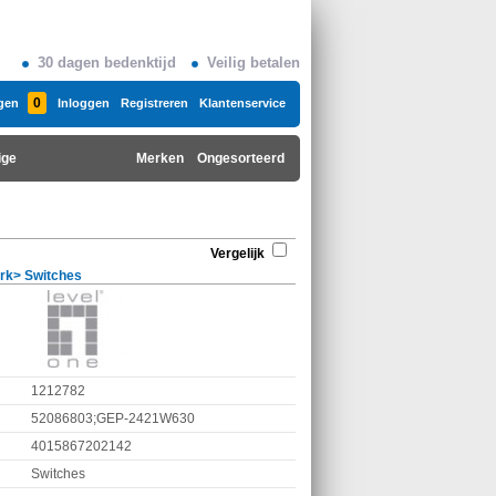
30 dagen bedenktijd
Veilig betalen
0
gen
Inloggen
Registreren
Klantenservice
ige
Merken
Ongesorteerd
Vergelijk
rk
>
Switches
1212782
52086803;GEP-2421W630
4015867202142
Switches