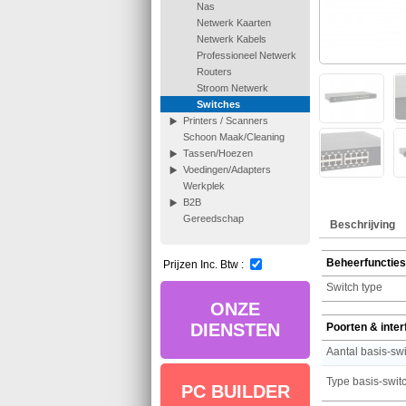
Nas
Netwerk Kaarten
Netwerk Kabels
Professioneel Netwerk
Routers
Stroom Netwerk
Switches
Printers / Scanners
Schoon Maak/Cleaning
Tassen/Hoezen
Voedingen/Adapters
Werkplek
B2B
Gereedschap
Beschrijving
Beheerfuncties
Prijzen Inc. Btw :
Switch type
ONZE
DIENSTEN
Poorten & inte
PC BUILDER