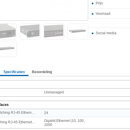
Prijs:
Voorraad:
Social media:
Specificaties
Beoordeling
Unmanaged
rfaces
Aantal basis-switching RJ-45 Ethernet-poorten
24
Gigabit Ethernet (10, 100,
Type basis-switching RJ-45 Ethernet-poorten
1000