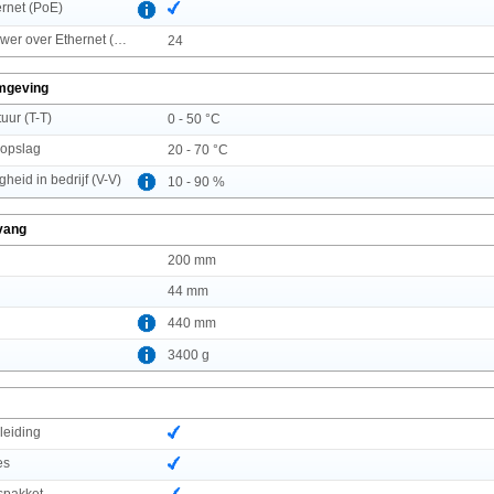
rnet (PoE)
Hoeveelheid Power over Ethernet (PoE) ports
24
mgeving
uur (T-T)
0 - 50 °C
 opslag
20 - 70 °C
gheid in bedrijf (V-V)
10 - 90 %
vang
200 mm
44 mm
440 mm
3400 g
leiding
es
spakket