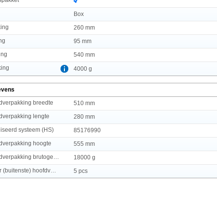
g
Box
king
260 mm
ng
95 mm
ing
540 mm
king
4000 g
evens
fdverpakking breedte
510 mm
fdverpakking lengte
280 mm
seerd systeem (HS)
85176990
fdverpakking hoogte
555 mm
(Buitenste) hoofdverpakking brutogewicht
18000 g
Hoeveelheid per (buitenste) hoofdverpakking
5 pcs