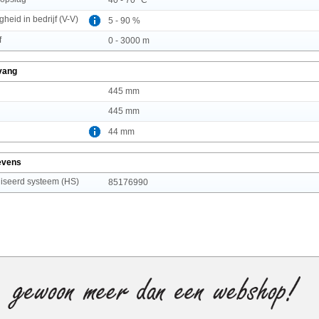
gheid in bedrijf (V-V)
5 - 90 %
f
0 - 3000 m
vang
445 mm
445 mm
44 mm
evens
seerd systeem (HS)
85176990