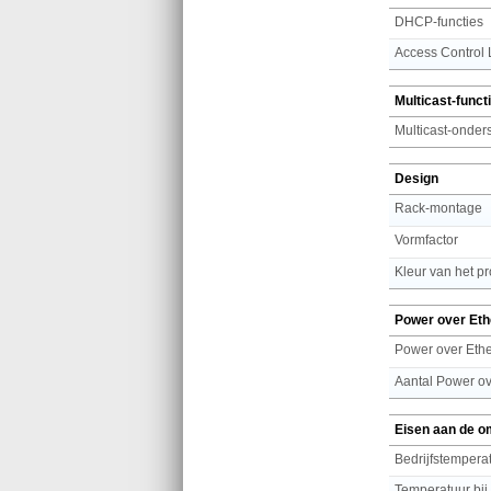
DHCP-functies
Access Control 
Multicast-funct
Multicast-onder
Design
Rack-montage
Vormfactor
Kleur van het p
Power over Eth
Power over Ethe
Eisen aan de o
Bedrijfstemperat
Temperatuur bij