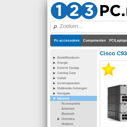
Pc-accessoires
Componenten
PC/Laptops
Cisco C93
Beeld/Monitoren
Energie
Externe Opslag
Gaming Gear
Geluid
Invoerapparaten
Multimedia Geheugen
Navigatie
Netwerk
Accesspoints
Antennes
Bluetooth
Domotica
Modems