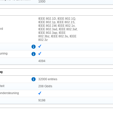
1000
IEEE 802.1D, IEEE 802.1Q,
IEEE 802.1p, IEEE 802.1S,
IEEE 802.1W, IEEE 802.1x,
rd
IEEE 802.3ad, IEEE 802.3af,
IEEE 802.3ap, IEEE
802.3bz, IEEE 802.3u, IEEE
802.3z
uning
4094
ng
l
32000 entries
teit
208 Gbit/s
ndersteuning
9198