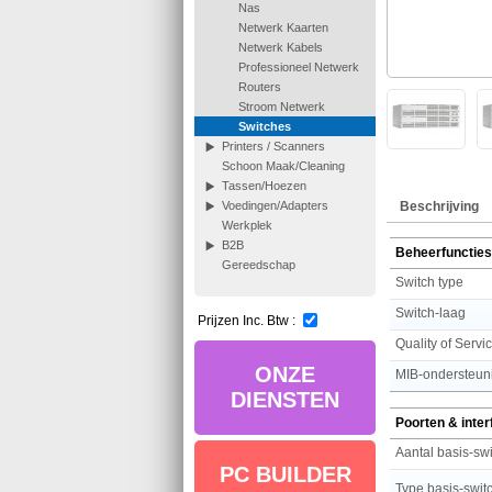
Nas
Netwerk Kaarten
Netwerk Kabels
Professioneel Netwerk
Routers
Stroom Netwerk
Switches
Printers / Scanners
Schoon Maak/Cleaning
Tassen/Hoezen
Beschrijving
Voedingen/Adapters
Werkplek
B2B
Beheerfuncties
Gereedschap
Switch type
Switch-laag
Prijzen Inc. Btw :
Quality of Servi
ONZE
MIB-ondersteun
DIENSTEN
Poorten & inte
PC BUILDER