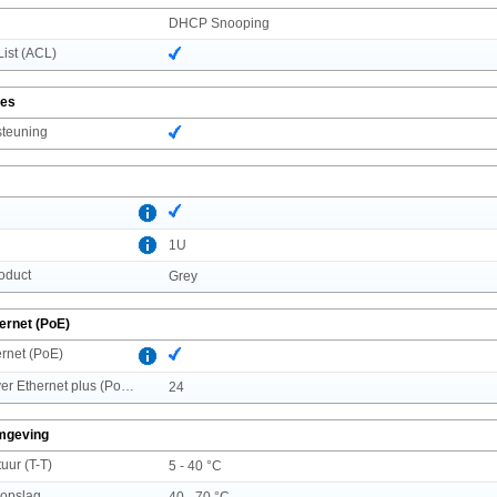
DHCP Snooping
List (ACL)
ies
steuning
1U
roduct
Grey
ernet (PoE)
rnet (PoE)
Aantal Power over Ethernet plus (PoE +)-poorten
24
mgeving
uur (T-T)
5 - 40 °C
 opslag
40 - 70 °C