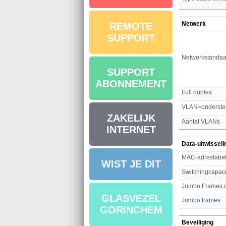
Netwerk
REMOTE
SUPPORT
Netwerkstandaa
SUPPORT
ABONNEMENT
Full duplex
VLAN=onderste
ZAKELIJK
Aantal VLANs
INTERNET
Data-uitwisseli
MAC-adrestabe
WIST JE DIT
Switchingcapaci
Jumbo Frames o
GLASVEZEL
Jumbo frames
GORINCHEM
Beveiliging