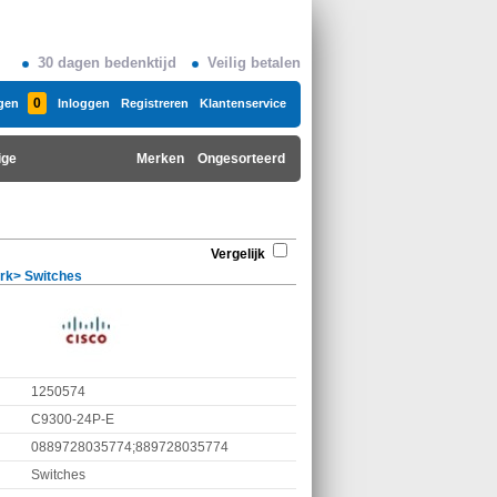
30 dagen bedenktijd
Veilig betalen
0
gen
Inloggen
Registreren
Klantenservice
ige
Merken
Ongesorteerd
Vergelijk
rk
>
Switches
1250574
C9300-24P-E
0889728035774;889728035774
Switches