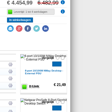
€ 4.454,99
6.482,99
Levertijd: 1 tot 4 werkdagen
In winkelwagen
Vergelijk
8-port 10/100M NWay Desktop -
External PSU
€ 21,49
Vergelijk