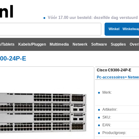
Vóór 17.00 uur besteld: dezelfde dag verstuurd
Winkel
Winkelwa
/Tablets
Kabels/Pluggen
Multimedia
Netwerk
Software
Supplies
Over
00-24P-E
Cisco C9300-24P-E
Pc-accessoires
>
Netwe
Merk:
Artikelnr:
SKU:
EAN:
Productgroep: