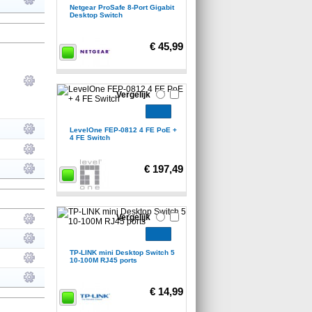
Netgear ProSafe 8-Port Gigabit
Desktop Switch
€ 45,99
Vergelijk
LevelOne FEP-0812 4 FE PoE +
4 FE Switch
€ 197,49
Vergelijk
TP-LINK mini Desktop Switch 5
10-100M RJ45 ports
€ 14,99