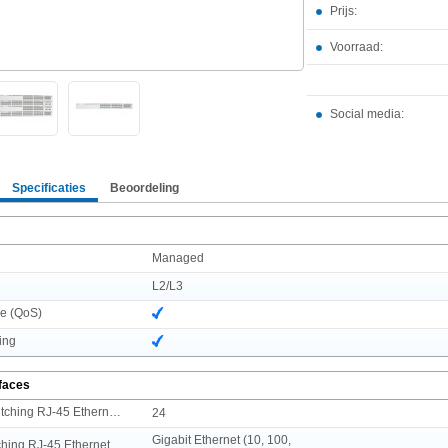
Prijs:
Voorraad:
Social media:
Specificaties
Beoordeling
Managed
L2/L3
ce (QoS)
ing
rfaces
Aantal basis-switching RJ-45 Ethernet-poorten
24
Gigabit Ethernet (10, 100,
Type basis-switching RJ-45 Ethernet-poorten