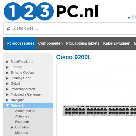
Vó
Pc-accessoires
Componenten
PC/Laptops/Tablets
Kabels/Pluggen
M
Cisco 9200L
Beeld/Monitoren
Energie
Externe Opslag
Gaming Gear
Geluid
Invoerapparaten
Multimedia Geheugen
Navigatie
Netwerk
Accesspoints
Antennes
Bluetooth
Domotica
Modems