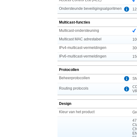
Ondersteunde beveiligingsalgoritmen
12
Multicast-functies
Multicast-ondersteuning
Multicast MAC adrestabel
10
IPv4-multicast-vermeldingen
30
IPv6-multicast-vermeldingen
15
Protocollen
Beheerprotocollen
SN
CD
Routing protocols
V
Design
Kleur van het product
Gr
47
Cl
CN
EN