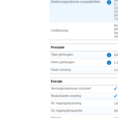
55
Elektromagnetische compatibiliteit
2,
Cl
Cl
24
73
Ro
60
Certificering
No
AS
Prestatie
Type geheugen
D
Intern geheugen
1.
Flash memory
4 
Energie
Vermogenstoevoer inclusief
Redundante voeding
AC-ingangsspanning
10
AC-ingangsfrequentie
50
Stroom