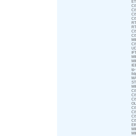
ET
CI
CI
CI
CI
RT
RT
CI
CI
MI
CI
UD
IF
MI
MI
IE
ip
ll
MA
ST
MI
CI
CI
CI
OL
CI
CI
CI
CI
Et
MI
MI