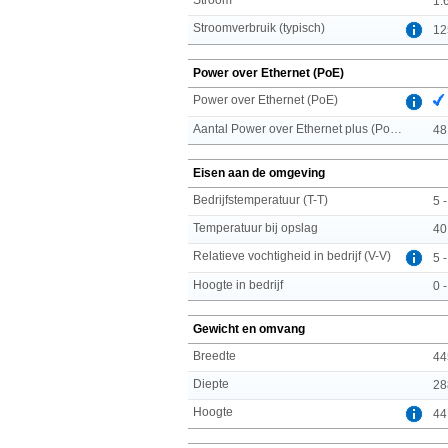
1.6
Stroomverbruik (typisch)
12
Power over Ethernet (PoE)
Power over Ethernet (PoE)
Aantal Power over Ethernet plus (PoE +)-poorten
48
Eisen aan de omgeving
Bedrijfstemperatuur (T-T)
5 
Temperatuur bij opslag
40
Relatieve vochtigheid in bedrijf (V-V)
5 
Hoogte in bedrijf
0 
Gewicht en omvang
Breedte
44
Diepte
28
Hoogte
44