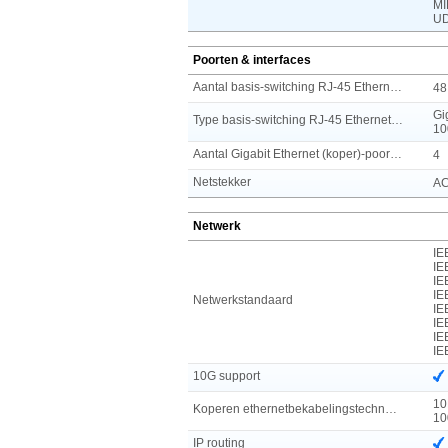
MI
UD
Poorten & interfaces
Aantal basis-switching RJ-45 Ethernet-poorten
48
Gi
Type basis-switching RJ-45 Ethernet-poorten
10
Aantal Gigabit Ethernet (koper)-poorten
4
Netstekker
AC
Netwerk
IE
IE
IE
IE
Netwerkstandaard
IE
IE
IE
IE
10G support
10
Koperen ethernetbekabelingstechnologie
10
IP routing