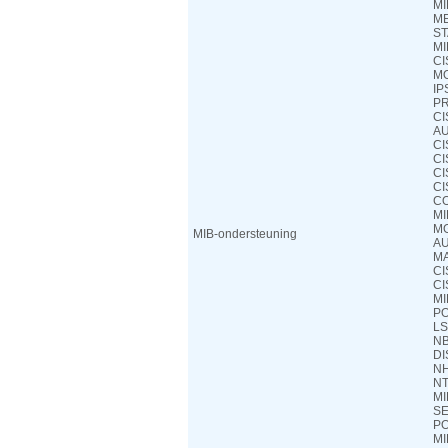
MI
ME
ST
MI
CI
MO
IP
PR
CI
A
CI
CI
CI
CI
CO
MI
MG
MIB-ondersteuning
AU
MA
CI
CI
MI
PO
LS
N
DI
NH
NT
MI
SE
P
MI