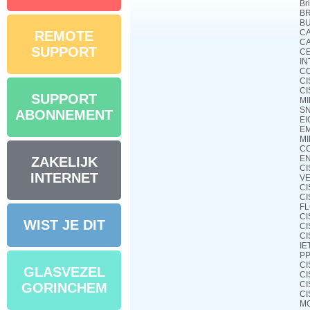
Br
BR
BU
CA
REMOTE
CA
SUPPORT
CE
IN
CO
CI
CI
SUPPORT
MI
SN
ABONNEMENT
EI
E
MI
CO
EN
ZAKELIJK
CI
INTERNET
VE
CI
CI
FL
CI
WIST JE DIT
CI
CI
IE
PP
CI
GLASVEZEL
CI
CI
GORINCHEM
CI
MG