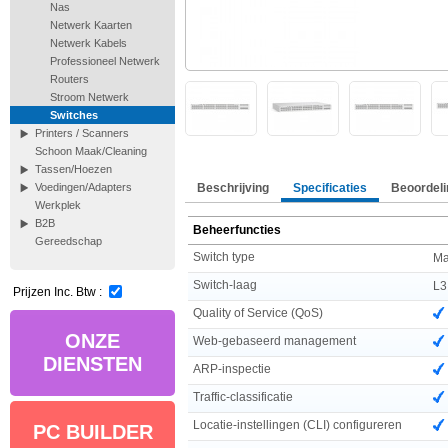
Nas
Netwerk Kaarten
Netwerk Kabels
Professioneel Netwerk
Routers
Stroom Netwerk
Switches
Printers / Scanners
Schoon Maak/Cleaning
Tassen/Hoezen
Beschrijving
Specificaties
Beoordeli
Voedingen/Adapters
Werkplek
B2B
Beheerfuncties
Gereedschap
Switch type
Ma
Switch-laag
L3
Prijzen Inc. Btw :
Quality of Service (QoS)
ONZE
Web-gebaseerd management
DIENSTEN
ARP-inspectie
Traffic-classificatie
Locatie-instellingen (CLI) configureren
PC BUILDER