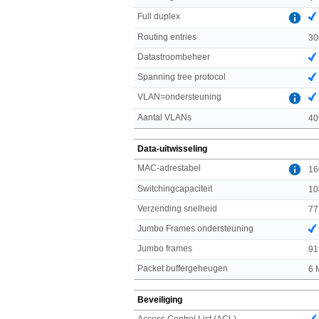
Full duplex
Routing entries
30
Datastroombeheer
Spanning tree protocol
VLAN=ondersteuning
Aantal VLANs
40
Data-uitwisseling
MAC-adrestabel
16
Switchingcapaciteit
10
Verzending snelheid
77
Jumbo Frames ondersteuning
Jumbo frames
91
Packet buffergeheugen
6 
Beveiliging
Access Control List (ACL)