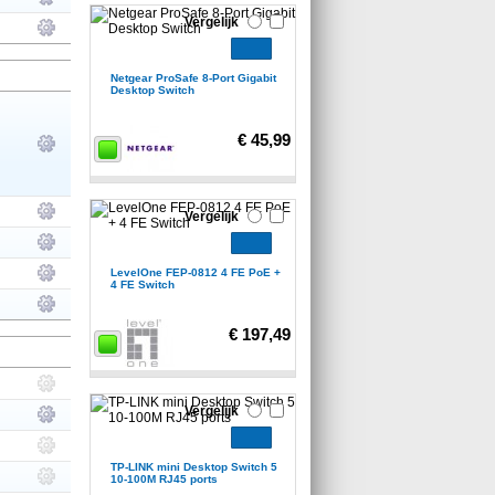
Vergelijk
Netgear ProSafe 8-Port Gigabit
Desktop Switch
€ 45,99
Vergelijk
LevelOne FEP-0812 4 FE PoE +
4 FE Switch
€ 197,49
Vergelijk
TP-LINK mini Desktop Switch 5
10-100M RJ45 ports