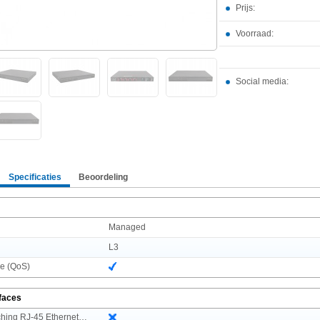
Prijs:
Voorraad:
Social media:
Specificaties
Beoordeling
Managed
L3
ce (QoS)
rfaces
Type basis-switching RJ-45 Ethernet-poorten