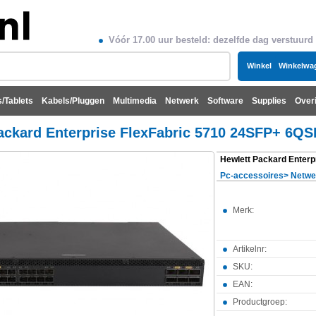
Vóór 17.00 uur besteld: dezelfde dag verstuurd
Winkel
Winkelwa
/Tablets
Kabels/Pluggen
Multimedia
Netwerk
Software
Supplies
Over
ackard Enterprise FlexFabric 5710 24SFP+ 6
Pc-accessoires
>
Netwe
Merk:
Artikelnr:
SKU:
EAN:
Productgroep: