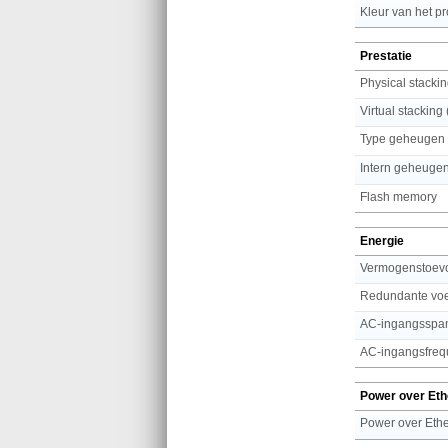
Kleur van het p
Prestatie
Physical stackin
Virtual stacking 
Type geheugen
Intern geheuge
Flash memory
Energie
Vermogenstoevoe
Redundante vo
AC-ingangsspa
AC-ingangsfreq
Power over Eth
Power over Ethe