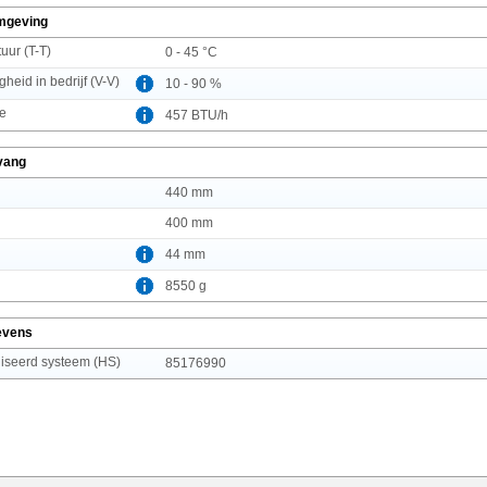
mgeving
uur (T-T)
0 - 45 °C
gheid in bedrijf (V-V)
10 - 90 %
ie
457 BTU/h
vang
440 mm
400 mm
44 mm
8550 g
evens
seerd systeem (HS)
85176990