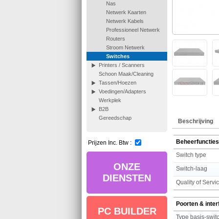
Nas
Netwerk Kaarten
Netwerk Kabels
Professioneel Netwerk
Routers
Stroom Netwerk
Switches
Printers / Scanners
Schoon Maak/Cleaning
Tassen/Hoezen
Voedingen/Adapters
Werkplek
B2B
Gereedschap
Beschrijving
Beheerfuncties
Prijzen Inc. Btw :
Switch type
ONZE
Switch-laag
DIENSTEN
Quality of Servi
Poorten & inte
PC BUILDER