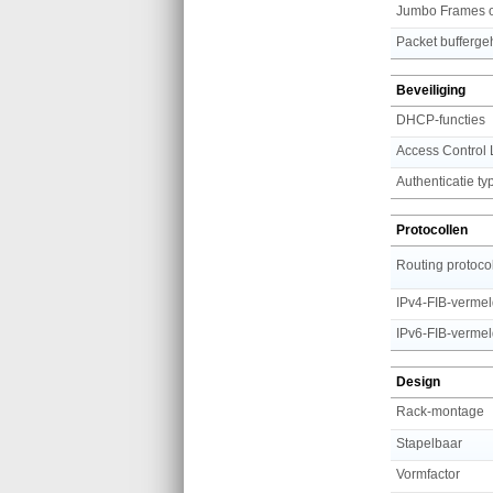
Jumbo Frames o
Packet bufferg
Beveiliging
DHCP-functies
Access Control 
Authenticatie ty
Protocollen
Routing protoco
IPv4-FIB-verme
IPv6-FIB-verme
Design
Rack-montage
Stapelbaar
Vormfactor