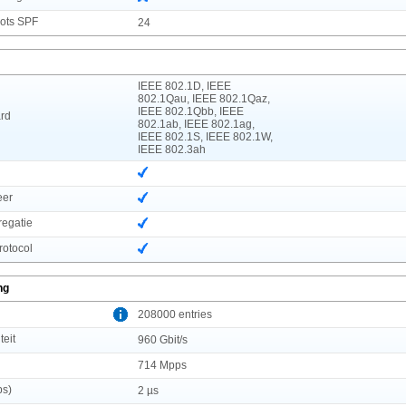
lots SPF
24
IEEE 802.1D, IEEE
802.1Qau, IEEE 802.1Qaz,
IEEE 802.1Qbb, IEEE
rd
802.1ab, IEEE 802.1ag,
IEEE 802.1S, IEEE 802.1W,
IEEE 802.3ah
eer
regatie
rotocol
ng
l
208000 entries
teit
960 Gbit/s
714 Mpps
ps)
2 µs