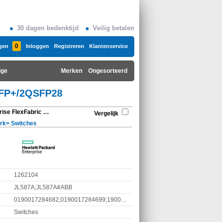
30 dagen bedenktijd
Veilig betalen
0
gen
Inloggen
Registreren
Klantenservice
ige
Merken
Ongesorteerd
QSFP+/2QSFP28
Hewlett Packard Enterprise FlexFabric 5710 24SFP+ 6QSFP+/2QSFP28
Vergelijk
rk
>
Switches
1262104
JL587A;JL587A#ABB
0190017284682;0190017284699;190017284682;190017284699
Switches