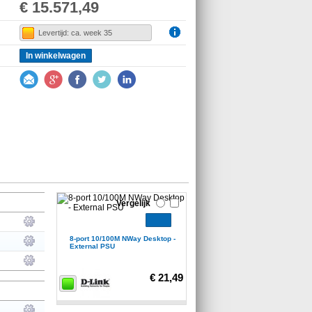
€ 15.571,49
Levertijd: ca. week 35
In winkelwagen
Vergelijk
8-port 10/100M NWay Desktop -
External PSU
€ 21,49