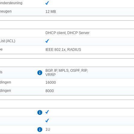
ndersteuning
eheugen
12 MB
DHCP client, DHCP Server
List (ACL)
pe
IEEE 802.1x, RADIUS
BGP, IP, MPLS, OSPF, RIP,
ls
VRRP
ldingen
16000
ldingen
8000
1U