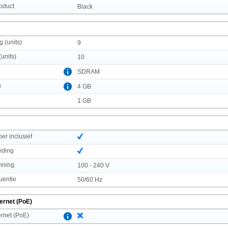
roduct
Black
g (units)
9
(units)
10
SDRAM
n
4 GB
1 GB
r inclusief
eding
nning
100 - 240 V
uentie
50/60 Hz
ernet (PoE)
rnet (PoE)