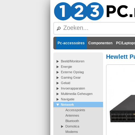
Pc-accessoires
Componenten
PC/Laptops
Hewlett P
Beeld/Monitoren
Energie
Externe Opslag
Gaming Gear
Geluid
Invoerapparaten
Multimedia Geheugen
Navigatie
Netwerk
Accesspoints
Antennes
Bluetooth
Domotica
Modems