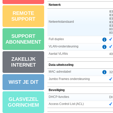
Netwerk
IE
REMOTE
IE
SUPPORT
IE
Netwerkstandaard
IE
IE
80
80
SUPPORT
Full duplex
ABONNEMENT
VLAN=ondersteuning
Aantal VLANs
40
ZAKELIJK
INTERNET
Data-uitwisseling
MAC-adrestabel
32
Jumbo Frames ondersteuning
WIST JE DIT
Beveiliging
DHCP-functies
DH
GLASVEZEL
Access Control List (ACL)
GORINCHEM