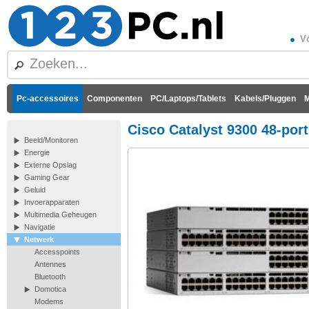
Vó
Pc-accessoires
Componenten
PC/Laptops/Tablets
Kabels/Pluggen
M
Cisco Catalyst 9300 48-por
Beeld/Monitoren
Energie
Externe Opslag
Gaming Gear
Geluid
Invoerapparaten
Multimedia Geheugen
Navigatie
Netwerk
Accesspoints
Antennes
Bluetooth
Domotica
Modems