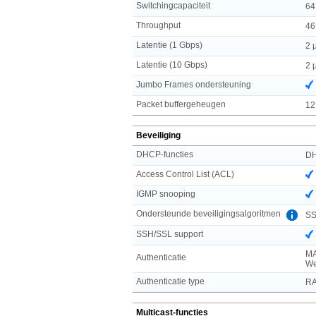
Switchingcapaciteit
64
Throughput
46
Latentie (1 Gbps)
2 
Latentie (10 Gbps)
2 
Jumbo Frames ondersteuning
Packet buffergeheugen
12
Beveiliging
DHCP-functies
DH
Access Control List (ACL)
IGMP snooping
Ondersteunde beveiligingsalgoritmen
SS
SSH/SSL support
MA
Authenticatie
We
Authenticatie type
RA
Multicast-functies