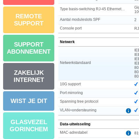
Gi
Type basis-switching RJ-45 Ethernet-poorten
10
REMOTE
Aantal moduleslots SPF
2
SUPPORT
Console port
RJ
Netwerk
SUPPORT
IE
ABONNEMENT
IE
IE
Netwerkstandaard
IE
80
ZAKELIJK
80
80
INTERNET
10G support
Port mirroring
WIST JE DIT
Spanning tree protocol
VLAN=ondersteuning
GLASVEZEL
Data-uitwisseling
GORINCHEM
MAC-adrestabel
81