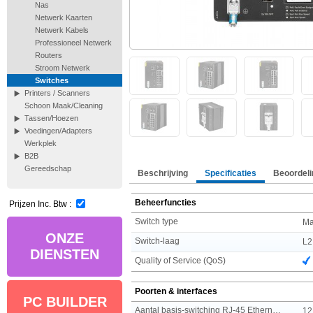
Nas
Netwerk Kaarten
Netwerk Kabels
Professioneel Netwerk
Routers
Stroom Netwerk
Switches
Printers / Scanners
Schoon Maak/Cleaning
Tassen/Hoezen
Voedingen/Adapters
Werkplek
B2B
Gereedschap
Beschrijving
Specificaties
Beoordeli
Beheerfuncties
Prijzen Inc. Btw :
Switch type
Ma
ONZE
Switch-laag
L2
DIENSTEN
Quality of Service (QoS)
Poorten & interfaces
PC BUILDER
Aantal basis-switching RJ-45 Ethernet-poorten
12