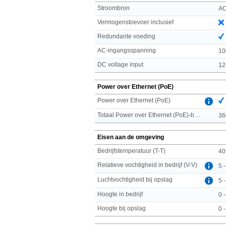
Stroombron
A
Vermogenstoevoer inclusief
Redundante voeding
AC-ingangsspanning
10
DC voltage input
12
Power over Ethernet (PoE)
Power over Ethernet (PoE)
Totaal Power over Ethernet (PoE)-budget
36
Eisen aan de omgeving
Bedrijfstemperatuur (T-T)
40
Relatieve vochtigheid in bedrijf (V-V)
5 
Luchtvochtigheid bij opslag
5 
Hoogte in bedrijf
0 
Hoogte bij opslag
0 