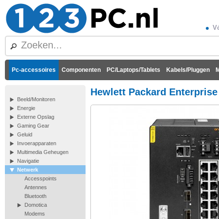
Vó
Pc-accessoires
Componenten
PC/Laptops/Tablets
Kabels/Pluggen
M
Hewlett Packard Enterprise
Beeld/Monitoren
Energie
Externe Opslag
Gaming Gear
Geluid
Invoerapparaten
Multimedia Geheugen
Navigatie
Netwerk
Accesspoints
Antennes
Bluetooth
Domotica
Modems