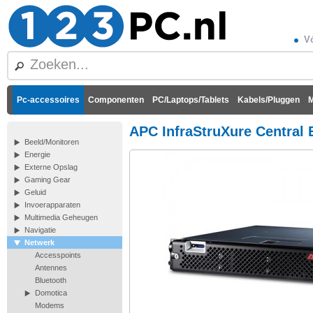
Vó
Pc-accessoires
Componenten
PC/Laptops/Tablets
Kabels/Pluggen
M
APC InfraStruXure Central 
Beeld/Monitoren
Energie
Externe Opslag
Gaming Gear
Geluid
Invoerapparaten
Multimedia Geheugen
Navigatie
Netwerk
Accesspoints
Antennes
Bluetooth
Domotica
Modems