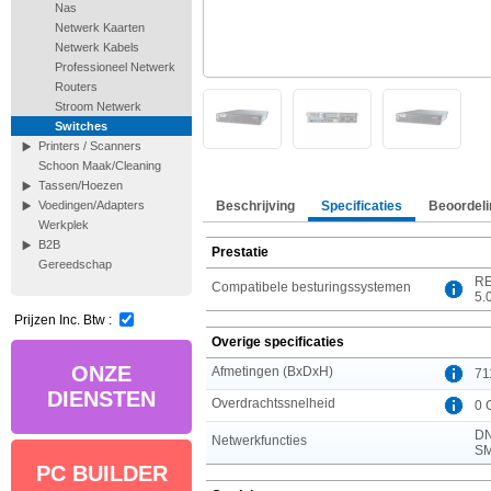
Nas
Netwerk Kaarten
Netwerk Kabels
Professioneel Netwerk
Routers
Stroom Netwerk
Switches
Printers / Scanners
Schoon Maak/Cleaning
Tassen/Hoezen
Beschrijving
Specificaties
Beoordeli
Voedingen/Adapters
Werkplek
B2B
Prestatie
Gereedschap
RE
Compatibele besturingssystemen
5.
Prijzen Inc. Btw :
Overige specificaties
ONZE
Afmetingen (BxDxH)
71
DIENSTEN
Overdrachtssnelheid
0 
DN
Netwerkfuncties
SM
PC BUILDER