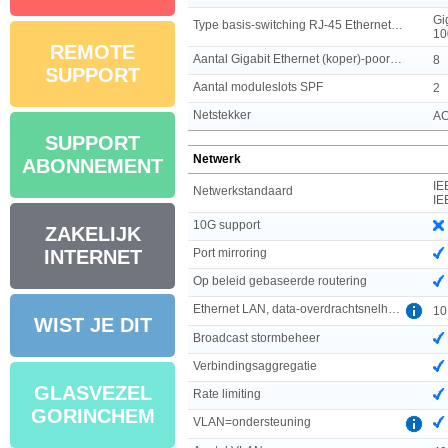
Gi
Type basis-switching RJ-45 Ethernet-poorten
10
REMOTE
Aantal Gigabit Ethernet (koper)-poorten
8
SUPPORT
Aantal moduleslots SPF
2
Netstekker
AC
SUPPORT
Netwerk
ABONNEMENT
IE
Netwerkstandaard
IE
10G support
ZAKELIJK
Port mirroring
INTERNET
Op beleid gebaseerde routering
Ethernet LAN, data-overdrachtsnelheden
10
WIST JE DIT
Broadcast stormbeheer
Verbindingsaggregatie
GLASVEZEL
Rate limiting
GORINCHEM
VLAN=ondersteuning