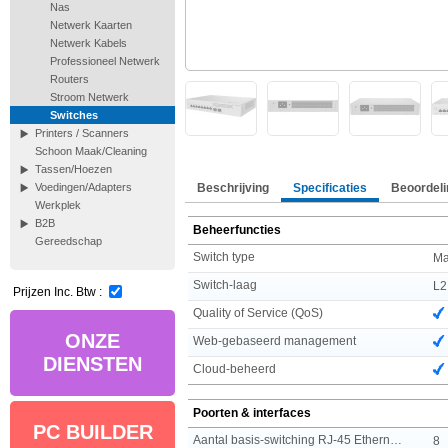
Nas
Netwerk Kaarten
Netwerk Kabels
Professioneel Netwerk
Routers
Stroom Netwerk
Switches
Printers / Scanners
Schoon Maak/Cleaning
Tassen/Hoezen
Beschrijving
Specificaties
Beoordeli
Voedingen/Adapters
Werkplek
B2B
Beheerfuncties
Gereedschap
Switch type
Ma
Switch-laag
L2
Prijzen Inc. Btw :
Quality of Service (QoS)
ONZE
Web-gebaseerd management
DIENSTEN
Cloud-beheerd
Poorten & interfaces
PC BUILDER
Aantal basis-switching RJ-45 Ethernet-poorten
8