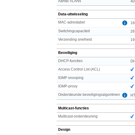
Aantal VLANs
40
Data-uitwisseling
MAC-adrestabel
16
Switchingcapaciteit
26
Verzending snelheid
19
Beveiliging
DHCP-functies
DH
Access Control List (ACL)
IGMP snooping
IGMP-proxy
Ondersteunde beveiligingsalgoritmen
HT
Multicast-functies
Multicast-ondersteuning
Design