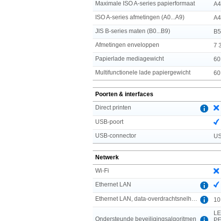
Maximale ISO A-series papierformaat
A4
ISO A-series afmetingen (A0...A9)
A4
JIS B-series maten (B0...B9)
B5
Afmetingen enveloppen
7 
Papierlade mediagewicht
60
Multifunctionele lade papiergewicht
60
Poorten & interfaces
Direct printen
USB-poort
USB-connector
US
Netwerk
Wi-Fi
Ethernet LAN
Ethernet LAN, data-overdrachtsnelheden
10
LE
Ondersteunde beveiligingsalgoritmen
PE