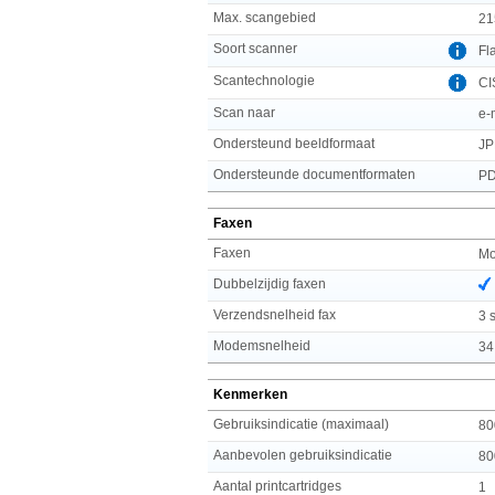
Max. scangebied
21
Soort scanner
Fl
Scantechnologie
CI
Scan naar
e-
Ondersteund beeldformaat
JP
Ondersteunde documentformaten
PD
Faxen
Faxen
Mo
Dubbelzijdig faxen
Verzendsnelheid fax
3 
Modemsnelheid
34
Kenmerken
Gebruiksindicatie (maximaal)
80
Aanbevolen gebruiksindicatie
80
Aantal printcartridges
1