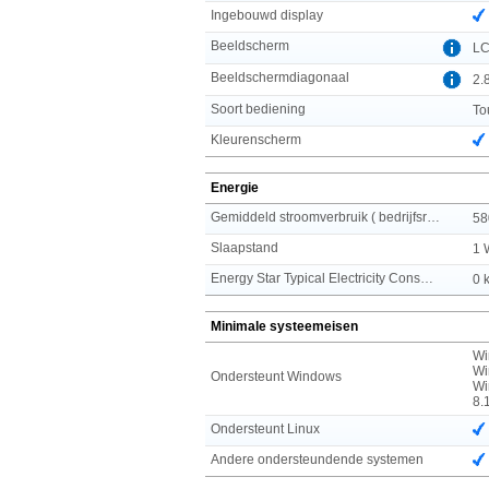
Ingebouwd display
Beeldscherm
L
Beeldschermdiagonaal
2.8
Soort bediening
To
Kleurenscherm
Energie
Gemiddeld stroomverbruik ( bedrijfsresultaat )
58
Slaapstand
1 
Energy Star Typical Electricity Consumption (TEC)
0 
Minimale systeemeisen
Wi
Wi
Ondersteunt Windows
Wi
8.
Ondersteunt Linux
Andere ondersteundende systemen