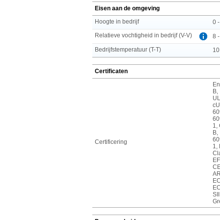
Eisen aan de omgeving
Hoogte in bedrijf
0 
Relatieve vochtigheid in bedrijf (V-V)
8 
Bedrijfstemperatuur (T-T)
10
Certificaten
En
B,
UL
cU
60
60
1,
B,
60
Certificering
1,
Cl
EF
CE
AR
EC
EC
SI
Gr