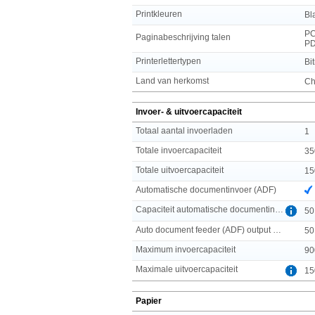
Printkleuren
Bl
PC
Paginabeschrijving talen
PD
Printerlettertypen
Bi
Land van herkomst
Ch
Invoer- & uitvoercapaciteit
Totaal aantal invoerladen
1
Totale invoercapaciteit
35
Totale uitvoercapaciteit
15
Automatische documentinvoer (ADF)
Capaciteit automatische documentinvoer
50
Auto document feeder (ADF) output capaciteit
50
Maximum invoercapaciteit
90
Maximale uitvoercapaciteit
15
Papier