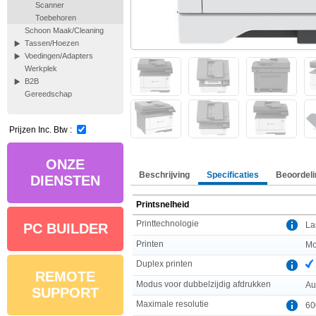
Scanner
Toebehoren
Schoon Maak/Cleaning
Tassen/Hoezen
Voedingen/Adapters
Werkplek
B2B
Gereedschap
Prijzen Inc. Btw :
ONZE
Beschrijving
Specificaties
Beoordeli
DIENSTEN
Printsnelheid
Printtechnologie
La
PC BUILDER
Printen
Mo
Duplex printen
REMOTE
Modus voor dubbelzijdig afdrukken
Au
SUPPORT
Maximale resolutie
60