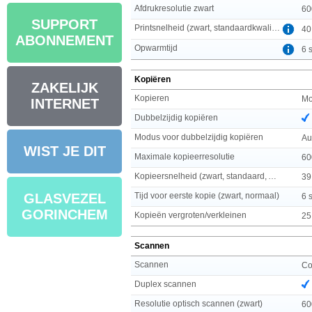
Afdrukresolutie zwart
60
SUPPORT
Printsnelheid (zwart, standaardkwaliteit, A4/US Letter)
40
ABONNEMENT
Opwarmtijd
6 
Kopiëren
ZAKELIJK
Kopieren
Mo
INTERNET
Dubbelzijdig kopiëren
Modus voor dubbelzijdig kopiëren
Au
WIST JE DIT
Maximale kopieerresolutie
60
Kopieersnelheid (zwart, standaard, A4)
39
Tijd voor eerste kopie (zwart, normaal)
GLASVEZEL
6 
GORINCHEM
Kopieën vergroten/verkleinen
25
Scannen
Scannen
Co
Duplex scannen
Resolutie optisch scannen (zwart)
60