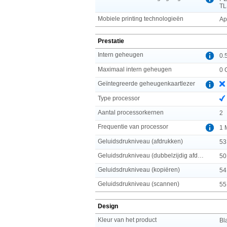
TL
Mobiele printing technologieën
Ap
Prestatie
Intern geheugen
0.
Maximaal intern geheugen
0 
Geïntegreerde geheugenkaartlezer
Type processor
Aantal processorkernen
2
Frequentie van processor
1 
Geluidsdrukniveau (afdrukken)
53
Geluidsdrukniveau (dubbelzijdig afdrukken)
50
Geluidsdrukniveau (kopiëren)
54
Geluidsdrukniveau (scannen)
55
Design
Kleur van het product
Bl