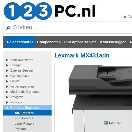
Vó
Pc-accessoires
Componenten
PC/Laptops/Tablets
Kabels/Pluggen
M
Lexmark MX431adn
Beeld/Monitoren
Energie
Externe Opslag
Gaming Gear
Geluid
Invoerapparaten
Multimedia Geheugen
Navigatie
Netwerk
Printers / Scanners
AIO Printers
Foto Printers
Label Printers
Printers