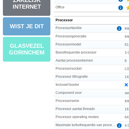
ZAKELIJK
INTERNET
Office
Processor
WIST JE DIT
Processorfamilie
In
Processorgeneratie
In
Processormodel
61
GLASVEZEL
GORINCHEM
Basisfrequentie processor
3 
Aantal processorkernen
8
Processorsocket
LG
Processor lithografie
14
Inclusief koeler
Component voor
se
Processorserie
In
Processor aantal threads
16
Processor operating modes
64
Maximale turbofrequentie van processor
4 