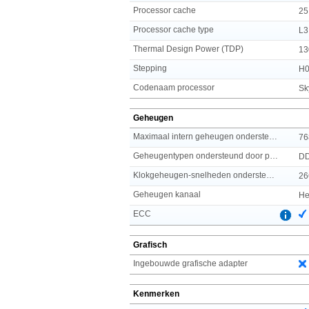
Processor cache
25
Processor cache type
L3
Thermal Design Power (TDP)
13
Stepping
H
Codenaam processor
Sk
Geheugen
Maximaal intern geheugen ondersteund door processor
76
Geheugentypen ondersteund door processor
D
Klokgeheugen-snelheden ondersteund door processor
26
Geheugen kanaal
He
ECC
Grafisch
Ingebouwde grafische adapter
Kenmerken