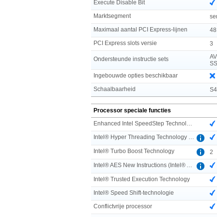
Execute Disable Bit
Marktsegment
se
Maximaal aantal PCI Express-lijnen
48
PCI Express slots versie
3
AV
Ondersteunde instructie sets
SS
Ingebouwde opties beschikbaar
Schaalbaarheid
S
Processor speciale functies
Enhanced Intel SpeedStep Technology
Intel® Hyper Threading Technology (Intel® HT Technology)
Intel® Turbo Boost Technology
2
Intel® AES New Instructions (Intel® AES-NI)
Intel® Trusted Execution Technology
Intel® Speed Shift-technologie
Conflictvrije processor