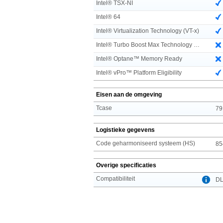
Intel® TSX-NI
Intel® 64
Intel® Virtualization Technology (VT-x)
Intel® Turbo Boost Max Technology 3.0
Intel® Optane™ Memory Ready
Intel® vPro™ Platform Eligibility
Eisen aan de omgeving
Tcase
79
Logistieke gegevens
Code geharmoniseerd systeem (HS)
85
Overige specificaties
Compatibiliteit
DL