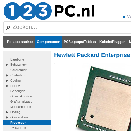
Vó
Pc-accessoires
Componenten
PC/Laptops/Tablets
Kabels/Pluggen
M
Hewlett Packard Enterprise
Barebone
Behuizingen
Cardreader
Controllers
Cooling
Floppy
Geheugen
Geluidskaarten
Grafischekaart
Moederborden
Opslag
Optical drive
Processor
Tv-kaarten