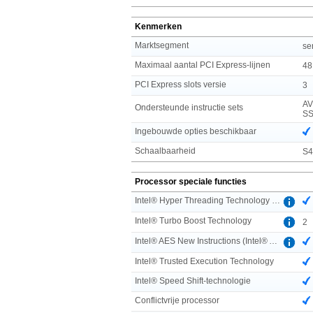
Kenmerken
Marktsegment
se
Maximaal aantal PCI Express-lijnen
48
PCI Express slots versie
3
AV
Ondersteunde instructie sets
SS
Ingebouwde opties beschikbaar
Schaalbaarheid
S
Processor speciale functies
Intel® Hyper Threading Technology (Intel® HT Technology)
Intel® Turbo Boost Technology
2
Intel® AES New Instructions (Intel® AES-NI)
Intel® Trusted Execution Technology
Intel® Speed Shift-technologie
Conflictvrije processor