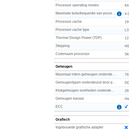
Processor operating modes
64
Maximale turbofrequentie van processor
4 
Processor cache
19
Processor cache type
L3
Thermal Design Power (TDP)
12
Stepping
H
Codenaam processor
Sk
Geheugen
Maximaal intern geheugen ondersteund door processor
76
Geheugentypen ondersteund door processor
D
Klokgeheugen-snelheden ondersteund door processor
26
Geheugen kanaal
He
ECC
Grafisch
Ingebouwde grafische adapter