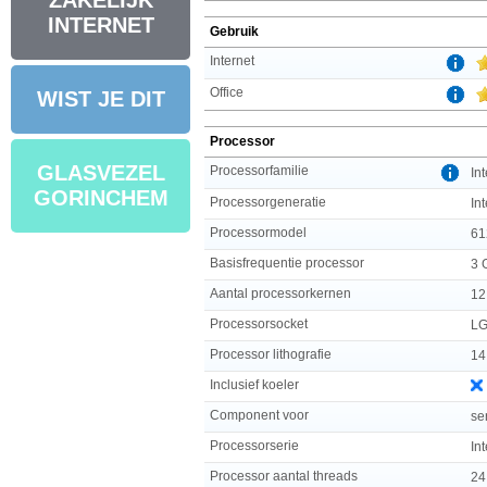
ZAKELIJK
INTERNET
Gebruik
Internet
Office
WIST JE DIT
Processor
GLASVEZEL
Processorfamilie
In
GORINCHEM
Processorgeneratie
In
Processormodel
61
Basisfrequentie processor
3 
Aantal processorkernen
12
Processorsocket
LG
Processor lithografie
14
Inclusief koeler
Component voor
se
Processorserie
In
Processor aantal threads
24