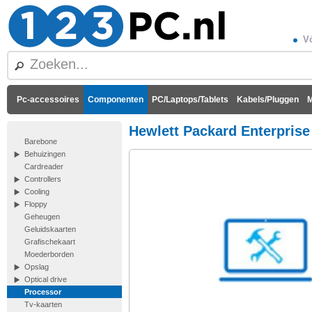
Vó
Pc-accessoires
Componenten
PC/Laptops/Tablets
Kabels/Pluggen
M
Hewlett Packard Enterprise
Barebone
Behuizingen
Cardreader
Controllers
Cooling
Floppy
Geheugen
Geluidskaarten
Grafischekaart
Moederborden
Opslag
Optical drive
Processor
Tv-kaarten