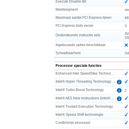
Execute Disable Bit
Marktsegment
se
Maximaal aantal PCI Express-lijnen
48
PCI Express slots versie
3
AV
Ondersteunde instructie sets
SS
Ingebouwde opties beschikbaar
Schaalbaarheid
S
Processor speciale functies
Enhanced Intel SpeedStep Technology
Intel® Hyper Threading Technology (Intel® HT Technology)
Intel® Turbo Boost Technology
2
Intel® AES New Instructions (Intel® AES-NI)
Intel® Trusted Execution Technology
Intel® Speed Shift-technologie
Conflictvrije processor