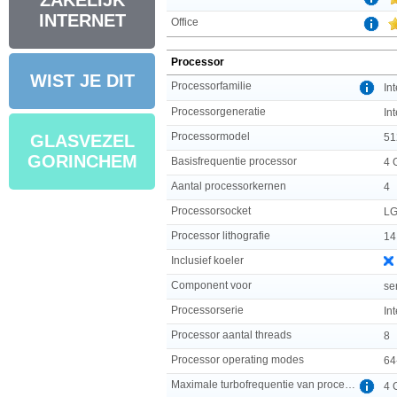
ZAKELIJK
INTERNET
Office
Processor
WIST JE DIT
Processorfamilie
In
Processorgeneratie
In
Processormodel
51
GLASVEZEL
GORINCHEM
Basisfrequentie processor
4 
Aantal processorkernen
4
Processorsocket
LG
Processor lithografie
14
Inclusief koeler
Component voor
se
Processorserie
In
Processor aantal threads
8
Processor operating modes
64
Maximale turbofrequentie van processor
4 