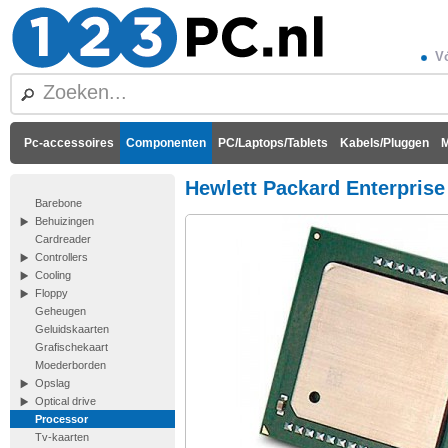
Vó
Pc-accessoires
Componenten
PC/Laptops/Tablets
Kabels/Pluggen
M
Hewlett Packard Enterprise
Barebone
Behuizingen
Cardreader
Controllers
Cooling
Floppy
Geheugen
Geluidskaarten
Grafischekaart
Moederborden
Opslag
Optical drive
Processor
Tv-kaarten