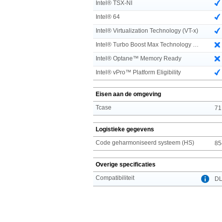
Intel® TSX-NI
Intel® 64
Intel® Virtualization Technology (VT-x)
Intel® Turbo Boost Max Technology 3.0
Intel® Optane™ Memory Ready
Intel® vPro™ Platform Eligibility
Eisen aan de omgeving
Tcase
71
Logistieke gegevens
Code geharmoniseerd systeem (HS)
85
Overige specificaties
Compatibiliteit
DL