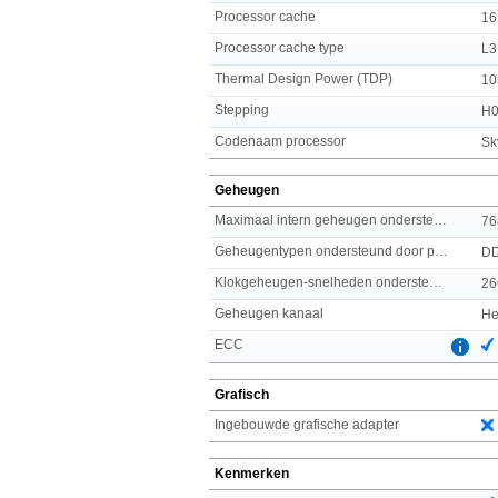
Processor cache
16
Processor cache type
L3
Thermal Design Power (TDP)
10
Stepping
H
Codenaam processor
Sk
Geheugen
Maximaal intern geheugen ondersteund door processor
76
Geheugentypen ondersteund door processor
D
Klokgeheugen-snelheden ondersteund door processor
26
Geheugen kanaal
He
ECC
Grafisch
Ingebouwde grafische adapter
Kenmerken