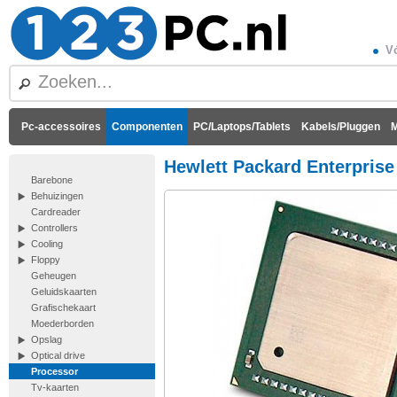
Vó
Pc-accessoires
Componenten
PC/Laptops/Tablets
Kabels/Pluggen
M
Hewlett Packard Enterprise
Barebone
Behuizingen
Cardreader
Controllers
Cooling
Floppy
Geheugen
Geluidskaarten
Grafischekaart
Moederborden
Opslag
Optical drive
Processor
Tv-kaarten