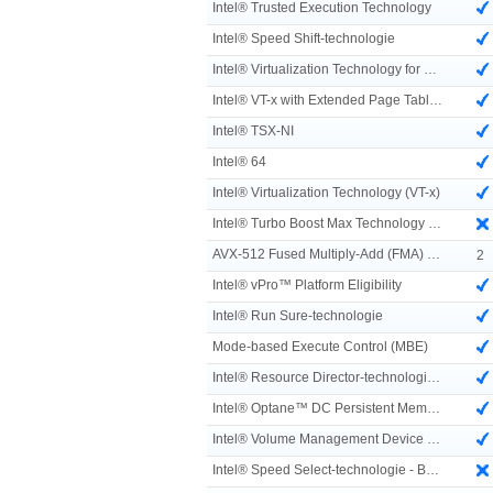
Intel® Trusted Execution Technology
Intel® Speed Shift-technologie
Intel® Virtualization Technology for Directed I/O (VT-d)
Intel® VT-x with Extended Page Tables (EPT)
Intel® TSX-NI
Intel® 64
Intel® Virtualization Technology (VT-x)
Intel® Turbo Boost Max Technology 3.0
AVX-512 Fused Multiply-Add (FMA) eenheden
2
Intel® vPro™ Platform Eligibility
Intel® Run Sure-technologie
Mode-based Execute Control (MBE)
Intel® Resource Director-technologie (Intel® RDT)
Intel® Optane™ DC Persistent Memory ondersteunt
Intel® Volume Management Device (VMD)
Intel® Speed Select-technologie - Basisfrequentie (Intel® SST-BF)