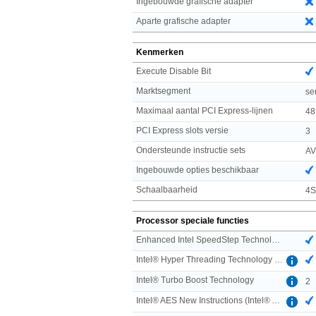
Ingebouwde grafische adapter
Aparte grafische adapter
Kenmerken
Execute Disable Bit
Marktsegment
se
Maximaal aantal PCI Express-lijnen
48
PCI Express slots versie
3
Ondersteunde instructie sets
AV
Ingebouwde opties beschikbaar
Schaalbaarheid
4S
Processor speciale functies
Enhanced Intel SpeedStep Technology
Intel® Hyper Threading Technology (Intel® HT Technology)
Intel® Turbo Boost Technology
2
Intel® AES New Instructions (Intel® AES-NI)