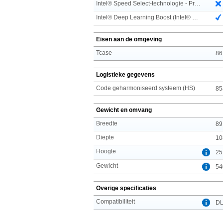
Intel® Speed Select-technologie - Prestatieprofiel (Intel® SST-PP)
Intel® Deep Learning Boost (Intel® DL Boost) on CPU
Eisen aan de omgeving
Tcase
86
Logistieke gegevens
Code geharmoniseerd systeem (HS)
85
Gewicht en omvang
Breedte
89
Diepte
10
Hoogte
25
Gewicht
54
Overige specificaties
Compatibiliteit
DL