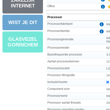
ZAKELIJK
INTERNET
Office
Processor
WIST JE DIT
Processorfabrikant
Int
Processorfamilie
In
In
GLASVEZEL
Processorgeneratie
G
GORINCHEM
Processormodel
62
Basisfrequentie processor
3 
Aantal processorkernen
12
Processorsocket
LG
Processor lithografie
14
Inclusief koeler
Component voor
se
Processorserie
In
Processor aantal threads
24
Processor operating modes
64