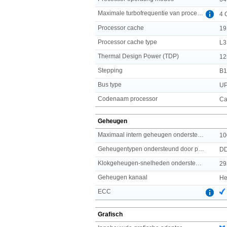
Maximale turbofrequentie van processor
4 
Processor cache
19
Processor cache type
L3
Thermal Design Power (TDP)
12
Stepping
B1
Bus type
UP
Codenaam processor
Ca
Geheugen
Maximaal intern geheugen ondersteund door processor
10
Geheugentypen ondersteund door processor
D
Klokgeheugen-snelheden ondersteund door processor
29
Geheugen kanaal
He
ECC
Grafisch