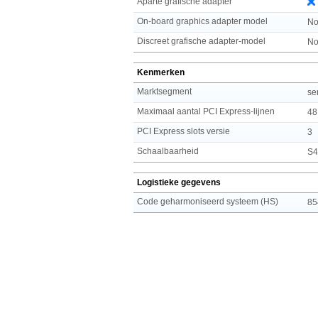
Aparte grafische adapter
On-board graphics adapter model
No
Discreet grafische adapter-model
No
Kenmerken
Marktsegment
se
Maximaal aantal PCI Express-lijnen
48
PCI Express slots versie
3
Schaalbaarheid
S
Logistieke gegevens
Code geharmoniseerd systeem (HS)
85