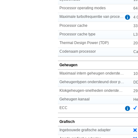
Processor operating modes
64
Maximale turbofrequentie van processor
4 
Processor cache
33
Processor cache type
L3
Thermal Design Power (TDP)
20
Codenaam processor
Ca
Geheugen
Maximaal intern geheugen ondersteund door processor
10
Geheugentypen ondersteund door processor
D
Klokgeheugen-snelheden ondersteund door processor
29
Geheugen kanaal
He
ECC
Grafisch
Ingebouwde grafische adapter