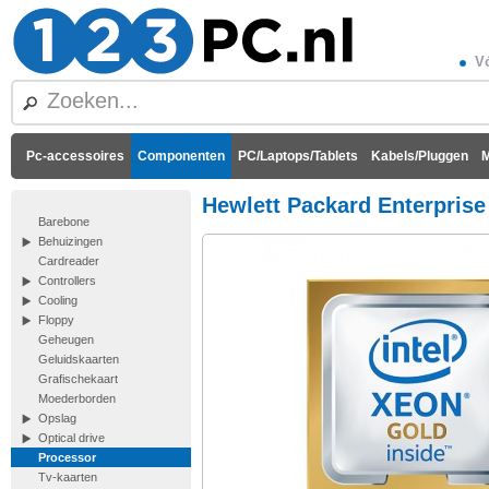
Vó
Pc-accessoires
Componenten
PC/Laptops/Tablets
Kabels/Pluggen
M
Hewlett Packard Enterprise
Barebone
Behuizingen
Cardreader
Controllers
Cooling
Floppy
Geheugen
Geluidskaarten
Grafischekaart
Moederborden
Opslag
Optical drive
Processor
Tv-kaarten