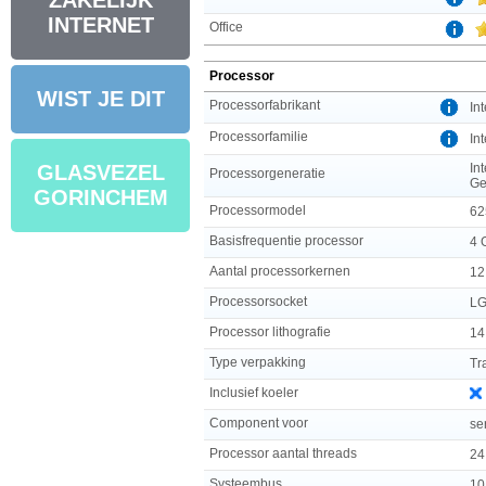
ZAKELIJK
INTERNET
Office
Processor
WIST JE DIT
Processorfabrikant
Int
Processorfamilie
In
In
GLASVEZEL
Processorgeneratie
G
GORINCHEM
Processormodel
62
Basisfrequentie processor
4 
Aantal processorkernen
12
Processorsocket
LG
Processor lithografie
14
Type verpakking
Tr
Inclusief koeler
Component voor
se
Processor aantal threads
24
Systeembus
10