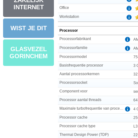
ZAKELIJK
INTERNET
Office
Workstation
WIST JE DIT
Processor
Processorfabrikant
A
Processorfamilie
GLASVEZEL
A
GORINCHEM
Processormodel
75
Basisfrequentie processor
3 
Aantal processorkernen
32
Processorsocket
So
Component voor
se
Processor aantal threads
64
Maximale turbofrequentie van processor
4 
Processor cache
25
Processor cache type
L3
Thermal Design Power (TDP)
22