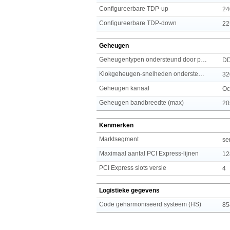
Configureerbare TDP-up
24
Configureerbare TDP-down
22
Geheugen
Geheugentypen ondersteund door processor
D
Klokgeheugen-snelheden ondersteund door processor
32
Geheugen kanaal
Oc
Geheugen bandbreedte (max)
20
Kenmerken
Marktsegment
se
Maximaal aantal PCI Express-lijnen
12
PCI Express slots versie
4
Logistieke gegevens
Code geharmoniseerd systeem (HS)
85