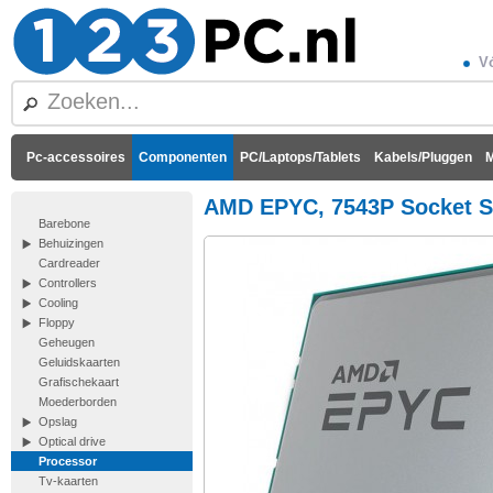
Vó
Pc-accessoires
Componenten
PC/Laptops/Tablets
Kabels/Pluggen
M
AMD EPYC, 7543P Socket S
Barebone
Behuizingen
Cardreader
Controllers
Cooling
Floppy
Geheugen
Geluidskaarten
Grafischekaart
Moederborden
Opslag
Optical drive
Processor
Tv-kaarten