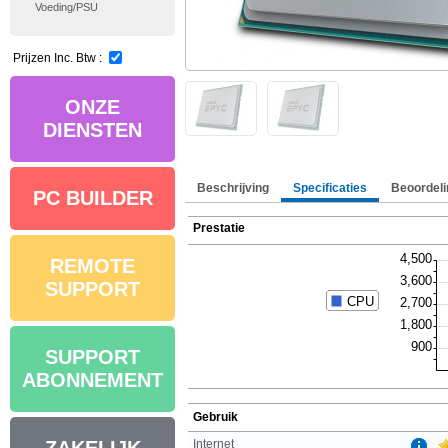
Voeding/PSU
Prijzen Inc. Btw :
ONZE
DIENSTEN
Beschrijving
Specificaties
Beoordeli
PC BUILDER
Prestatie
REMOTE
SUPPORT
SUPPORT
ABONNEMENT
Gebruik
Internet