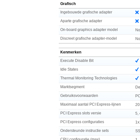
Grafisch
Ingebouwde grafische adapter
Aparte grafische adapter
On-board graphics adapter model
No
Discreet grafische adapter-model
No
Kenmerken
Execute Disable Bit
Idle States
Thermal Monitoring Technologies
Marktsegment
De
Gebruiksvoorwaarden
PC
Maximaal aantal PCI Express-lijnen
20
PCI Express slots versie
5, 
PCI Express configuraties
1x
Ondersteunde instructie sets
SS
CPU configuratie (max)
1