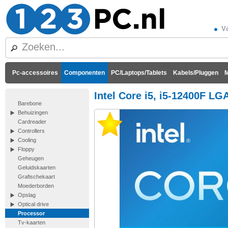
Vó
Pc-accessoires
Componenten
PC/Laptops/Tablets
Kabels/Pluggen
M
Intel Core i5, i5-12400F LG
Barebone
Behuizingen
Cardreader
Controllers
Cooling
Floppy
Geheugen
Geluidskaarten
Grafischekaart
Moederborden
Opslag
Optical drive
Processor
Tv-kaarten