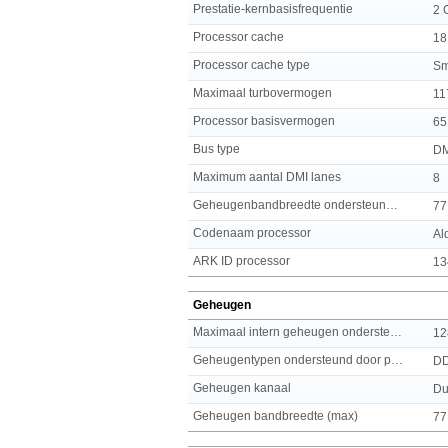
Prestatie-kernbasisfrequentie
2 
Processor cache
18
Processor cache type
Sm
Maximaal turbovermogen
11
Processor basisvermogen
65
Bus type
DM
Maximum aantal DMI lanes
8
Geheugenbandbreedte ondersteund door de processor ( max)
77
Codenaam processor
Al
ARK ID processor
13
Geheugen
Maximaal intern geheugen ondersteund door processor
12
Geheugentypen ondersteund door processor
DD
Geheugen kanaal
Du
Geheugen bandbreedte (max)
77