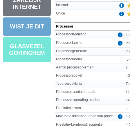
ZAKELIJK
Internet
INTERNET
Office
WIST JE DIT
Processor
Processorfabrikant
Int
Processorfamilie
In
GLASVEZEL
Processorgeneratie
In
GORINCHEM
Processormodel
i5
Aantal processorkernen
6
Processorsocket
LG
Type verpakking
Tr
Processor aantal threads
12
Processor operating modes
64
Prestatiekernen
6
Maximale turbofrequentie van processor
4 
Prestatie-kernboostfrequentie
4 