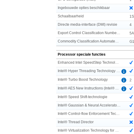
Ingebouwde opties beschikbaar
Schaalbaarheid
1S
Directe media-interface (DMI) revisie
4
Export Control Classification Number (ECCN)
5
Commodity Classification Automated Tracking System (CCATS)
G1
Processor speciale functies
Enhanced Intel SpeedStep Technology
Intel® Hyper Threading Technology (Intel® HT Technology)
Intel® Turbo Boost Technology
2
Intel® AES New Instructions (Intel® AES-NI)
Intel® Speed Shift-technologie
Intel® Gaussian & Neural Accelerator (Intel® GNA) 3.0
Intel® Control-flow Enforcement Technology (CET)
Intel® Thread Director
Intel® Virtualization Technology for Directed I/O (VT-d)