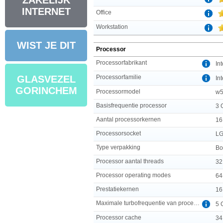
ZAKELIJK
INTERNET
Office
Workstation
WIST JE DIT
Processor
Processorfabrikant
Int
Processorfamilie
GLASVEZEL
In
GORINCHEM
Processormodel
w5
Basisfrequentie processor
3 
Aantal processorkernen
16
Processorsocket
LG
Type verpakking
Bo
Processor aantal threads
32
Processor operating modes
64
Prestatiekernen
16
Maximale turbofrequentie van processor
5 
Processor cache
34