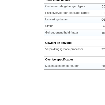
Ondersteunde geheugen types
D
Pakketvervoerder (package carrier)
E
Lanceringsdatum
Q1
Status
La
Geheugensnelheid (max)
48
Gewicht en omvang
Verpakkingsgrootte processor
77
Overige specificaties
Maximaal intern geheugen
20