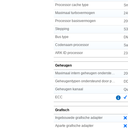
Processor cache type
Sm
Maximaal turbovermogen
24
Processor basisvermogen
20
Stepping
S3
Bus type
DM
Codenaam processor
Sa
ARK ID processor
23
Geheugen
Maximaal intern geheugen ondersteund door processor
20
Geheugentypen ondersteund door processor
D
Geheugen kanaal
Qu
ECC
Grafisch
Ingebouwde grafische adapter
Aparte grafische adapter