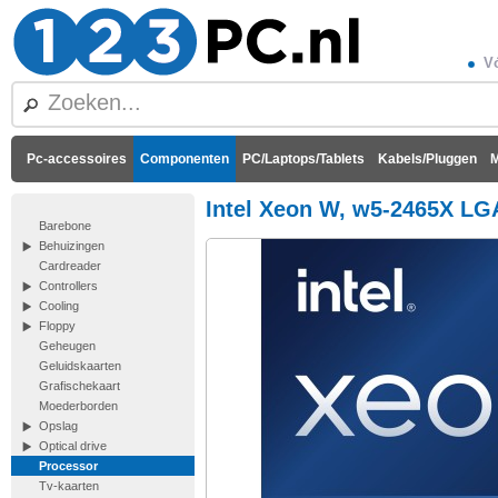
Vó
Pc-accessoires
Componenten
PC/Laptops/Tablets
Kabels/Pluggen
M
Intel Xeon W, w5-2465X LGA
Barebone
Behuizingen
Cardreader
Controllers
Cooling
Floppy
Geheugen
Geluidskaarten
Grafischekaart
Moederborden
Opslag
Optical drive
Processor
Tv-kaarten