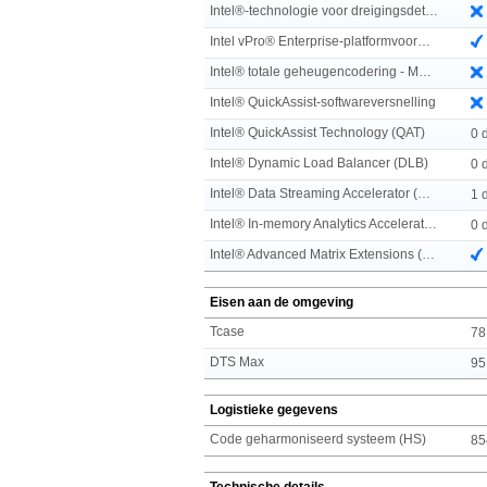
Intel®-technologie voor dreigingsdetectie (TDT)
Intel vPro® Enterprise-platformvoorwaarden
Intel® totale geheugencodering - Meerdere sleutels
Intel® QuickAssist-softwareversnelling
Intel® QuickAssist Technology (QAT)
0 
Intel® Dynamic Load Balancer (DLB)
0 
Intel® Data Streaming Accelerator (DSA)
1 
Intel® In-memory Analytics Accelerator (IAA)
0 
Intel® Advanced Matrix Extensions (AMX)
Eisen aan de omgeving
Tcase
78
DTS Max
95
Logistieke gegevens
Code geharmoniseerd systeem (HS)
85
Technische details