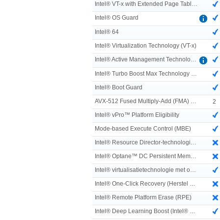
Intel® VT-x with Extended Page Tables (EPT)
Intel® OS Guard
Intel® 64
Intel® Virtualization Technology (VT-x)
Intel® Active Management Technology (Intel® AMT)
Intel® Turbo Boost Max Technology 3.0
Intel® Boot Guard
AVX-512 Fused Multiply-Add (FMA) eenheden
2
Intel® vPro™ Platform Eligibility
Mode-based Execute Control (MBE)
Intel® Resource Director-technologie (Intel® RDT)
Intel® Optane™ DC Persistent Memory ondersteunt
Intel® virtualisatietechnologie met omleidingsbescherming (VT-rp)
Intel® One-Click Recovery (Herstel met 1 klik)
Intel® Remote Platform Erase (RPE)
Intel® Deep Learning Boost (Intel® DL Boost) on CPU