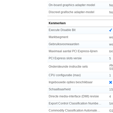
On-board graphics adapter model
No
Discreet grafische adapter-model
No
Kenmerken
Execute Disable Bit
Marktsegment
wo
Gebruiksvoorwaarden
wo
Maximaal aantal PCI Express-lijnen
64
PCI Express slots versie
5
AM
Ondersteunde instructie sets
SS
CPU configuratie (max)
1
Ingebouwde opties beschikbaar
Schaalbaarheid
1S
Directe media-interface (DMI) revisie
4
Export Control Classification Number (ECCN)
5A
Commodity Classification Automated Tracking System (CCATS)
G1