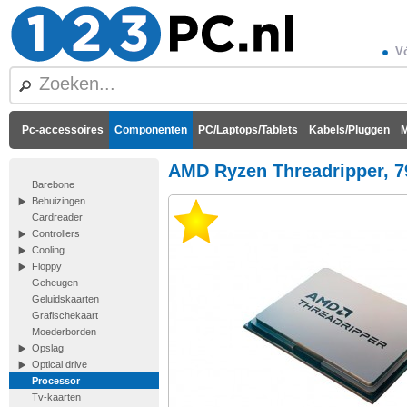
Vó
Pc-accessoires
Componenten
PC/Laptops/Tablets
Kabels/Pluggen
M
AMD Ryzen Threadripper, 7
Barebone
Behuizingen
Cardreader
Controllers
Cooling
Floppy
Geheugen
Geluidskaarten
Grafischekaart
Moederborden
Opslag
Optical drive
Processor
Tv-kaarten