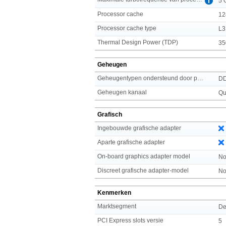
5 
Processor cache
12
Processor cache type
L3
Thermal Design Power (TDP)
35
Geheugen
Geheugentypen ondersteund door processor
D
Geheugen kanaal
Qu
Grafisch
Ingebouwde grafische adapter
Aparte grafische adapter
On-board graphics adapter model
No
Discreet grafische adapter-model
No
Kenmerken
Marktsegment
De
PCI Express slots versie
5