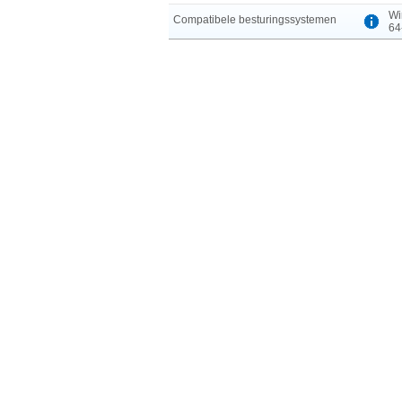
Wi
Compatibele besturingssystemen
64