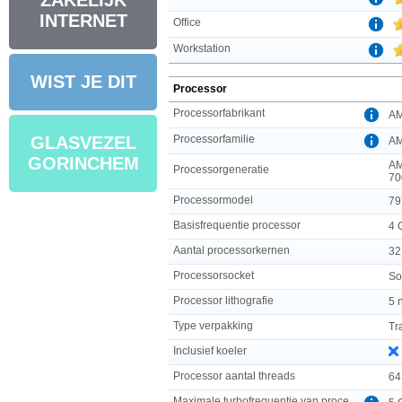
ZAKELIJK
INTERNET
Office
Workstation
WIST JE DIT
Processor
Processorfabrikant
A
Processorfamilie
GLASVEZEL
AM
GORINCHEM
AM
Processorgeneratie
70
Processormodel
79
Basisfrequentie processor
4 
Aantal processorkernen
32
Processorsocket
So
Processor lithografie
5 
Type verpakking
Tr
Inclusief koeler
Processor aantal threads
64
Maximale turbofrequentie van processor