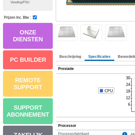
Voeding/PSU
Prijzen Inc. Btw :
ONZE
DIENSTEN
Beschrijving
Specificaties
Beoordeli
PC BUILDER
Prestatie
REMOTE
SUPPORT
SUPPORT
ABONNEMENT
Processor
Processorfabrikant
A