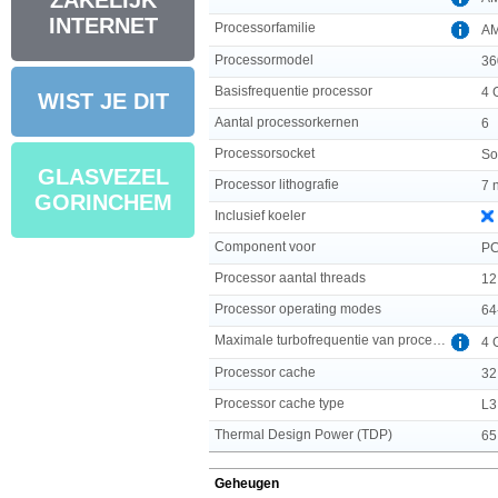
ZAKELIJK
INTERNET
Processorfamilie
AM
Processormodel
36
Basisfrequentie processor
4 
WIST JE DIT
Aantal processorkernen
6
Processorsocket
So
GLASVEZEL
Processor lithografie
7 
GORINCHEM
Inclusief koeler
Component voor
P
Processor aantal threads
12
Processor operating modes
64
Maximale turbofrequentie van processor
4 
Processor cache
32
Processor cache type
L3
Thermal Design Power (TDP)
65
Geheugen