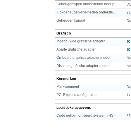
Geheugentypen ondersteund door processor
D
Klokgeheugen-snelheden ondersteund door processor
32
Geheugen kanaal
Du
Grafisch
Ingebouwde grafische adapter
Aparte grafische adapter
On-board graphics adapter model
No
Discreet grafische adapter-model
No
Kenmerken
Marktsegment
De
PCI Express configuraties
1x
Logistieke gegevens
Code geharmoniseerd systeem (HS)
85