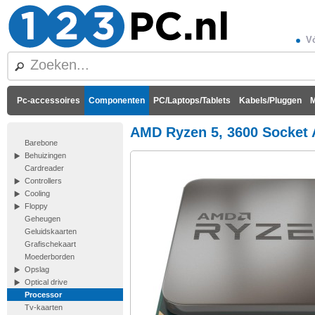
Vó
Pc-accessoires
Componenten
PC/Laptops/Tablets
Kabels/Pluggen
M
AMD Ryzen 5, 3600 Socket
Barebone
Behuizingen
Cardreader
Controllers
Cooling
Floppy
Geheugen
Geluidskaarten
Grafischekaart
Moederborden
Opslag
Optical drive
Processor
Tv-kaarten