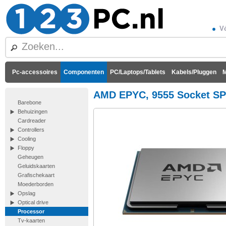
Vó
Pc-accessoires
Componenten
PC/Laptops/Tablets
Kabels/Pluggen
M
AMD EPYC, 9555 Socket SP
Barebone
Behuizingen
Cardreader
Controllers
Cooling
Floppy
Geheugen
Geluidskaarten
Grafischekaart
Moederborden
Opslag
Optical drive
Processor
Tv-kaarten