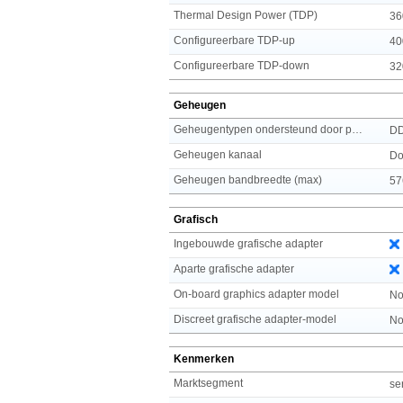
Thermal Design Power (TDP)
36
Configureerbare TDP-up
40
Configureerbare TDP-down
32
Geheugen
Geheugentypen ondersteund door processor
D
Geheugen kanaal
Do
Geheugen bandbreedte (max)
57
Grafisch
Ingebouwde grafische adapter
Aparte grafische adapter
On-board graphics adapter model
No
Discreet grafische adapter-model
No
Kenmerken
Marktsegment
se