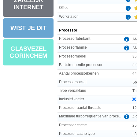
ZAKELIJK
INTERNET
Office
Workstation
WIST JE DIT
Processor
Processorfabrikant
A
Processorfamilie
GLASVEZEL
A
GORINCHEM
Processormodel
95
Basisfrequentie processor
3 
Aantal processorkernen
64
Processorsocket
So
Type verpakking
Tr
Inclusief koeler
Processor aantal threads
12
Maximale turbofrequentie van processor
4 
Processor cache
25
Processor cache type
L3