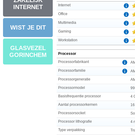
ZAKELIJK
Internet
INTERNET
Office
Multimedia
WIST JE DIT
Gaming
Workstation
GLASVEZEL
Processor
GORINCHEM
Processorfabrikant
A
Processorfamilie
AM
Processorgeneratie
AM
Processormodel
99
Basisfrequentie processor
4 
Aantal processorkernen
16
Processorsocket
So
Processor lithografie
4 
Type verpakking
Tr