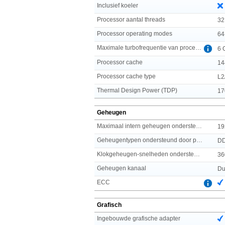
Inclusief koeler
Processor aantal threads
32
Processor operating modes
64
Maximale turbofrequentie van processor
6 
Processor cache
14
Processor cache type
L2
Thermal Design Power (TDP)
17
Geheugen
Maximaal intern geheugen ondersteund door processor
19
Geheugentypen ondersteund door processor
D
Klokgeheugen-snelheden ondersteund door processor
36
Geheugen kanaal
Du
ECC
Grafisch
Ingebouwde grafische adapter