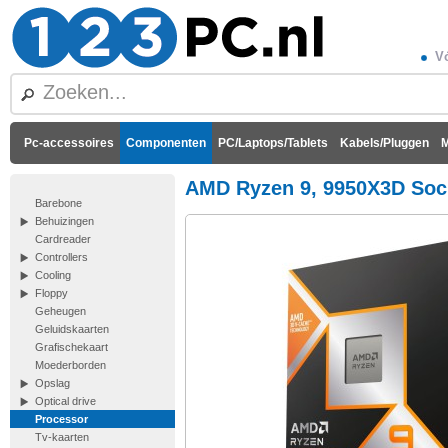
Vó
Pc-accessoires
Componenten
PC/Laptops/Tablets
Kabels/Pluggen
M
AMD Ryzen 9, 9950X3D Soc
Barebone
Behuizingen
Cardreader
Controllers
Cooling
Floppy
Geheugen
Geluidskaarten
Grafischekaart
Moederborden
Opslag
Optical drive
Processor
Tv-kaarten