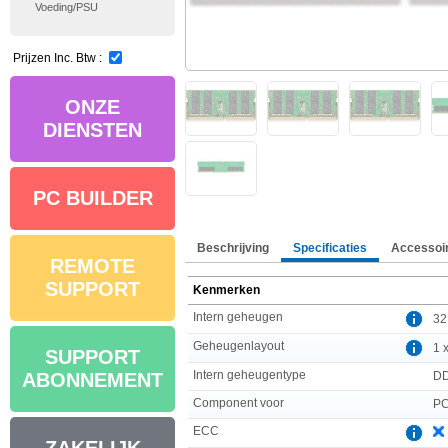
Voeding/PSU
Prijzen Inc. Btw :
ONZE
DIENSTEN
PC BUILDER
Beschrijving
Specificaties
Accessoi
REMOTE
SUPPORT
Kenmerken
Intern geheugen
32
Geheugenlayout
1 
SUPPORT
Intern geheugentype
D
ABONNEMENT
Component voor
PC
ECC