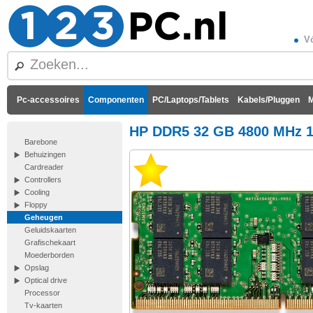
Vó
Pc-accessoires
Componenten
PC/Laptops/Tablets
Kabels/Pluggen
M
HP DDR5 32 GB 4800 MHz 1 
Barebone
Behuizingen
Cardreader
Controllers
Cooling
Floppy
Geheugen
Geluidskaarten
Grafischekaart
Moederborden
Opslag
Optical drive
Processor
Tv-kaarten