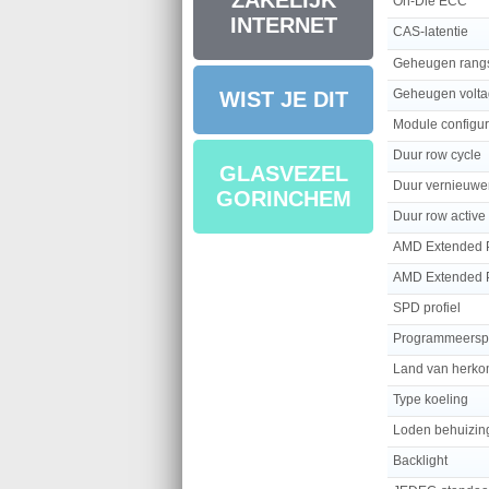
ZAKELIJK
On-Die ECC
INTERNET
CAS-latentie
Geheugen rangs
Geheugen volt
WIST JE DIT
Module configur
Duur row cycle
GLASVEZEL
Duur vernieuwe
GORINCHEM
Duur row active
SPD profiel
Programmeersp
Land van herko
Type koeling
Loden behuizin
Backlight