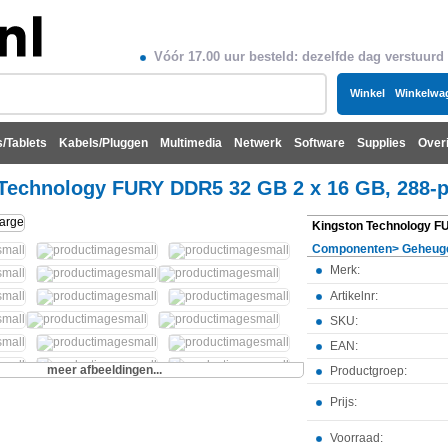
Vóór 17.00 uur besteld: dezelfde dag verstuurd
Winkel
Winkelwa
/Tablets
Kabels/Pluggen
Multimedia
Netwerk
Software
Supplies
Over
Technology FURY DDR5 32 GB 2 x 16 GB, 288-
Componenten
>
Geheug
Merk:
Artikelnr:
SKU:
EAN:
meer afbeeldingen...
Productgroep:
Prijs:
Voorraad: