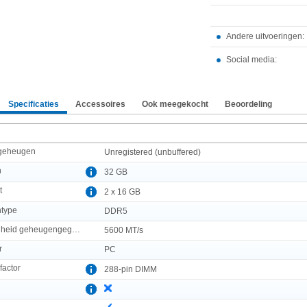
Andere uitvoeringen:
Social media:
Specificaties
Accessoires
Ook meegekocht
Beoordeling
 geheugen
Unregistered (unbuffered)
n
32 GB
t
2 x 16 GB
ntype
DDR5
Overdrachtssnelheid geheugengegevens
5600 MT/s
r
PC
factor
288-pin DIMM