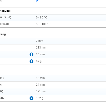
rd
mgeving
uur (T-T)
0 - 85 °C
 opslag
55 - 100 °C
vang
7 mm
133 mm
35 mm
67 g
king
95 mm
ng
14 mm
ing
171 mm
king
102 g