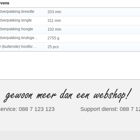
evens
fdverpakking breedte
203 mm
fdverpakking lengte
311 mm
fdverpakking hoogte
102 mm
(Buitenste) hoofdverpakking brutogewicht
2755 g
Hoeveelheid per (buitenste) hoofdverpakking
25 pcs
ervice: 088 7 123 123
Support dienst: 088 7 
34805 producten van 748 merken verdeeld onder 475 groepen waarvan 22352 beschikbaar