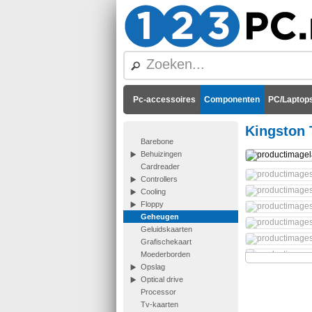
Pc-accessoires
Componenten
PC/Laptops
Kingston 
Barebone
Behuizingen
Cardreader
Controllers
Cooling
Floppy
Geheugen
Geluidskaarten
Grafischekaart
Moederborden
Opslag
Optical drive
Processor
Tv-kaarten