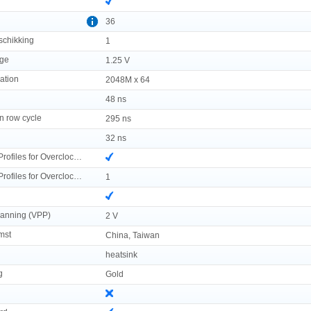
36
chikking
1
age
1.25 V
ation
2048M x 64
48 ns
n row cycle
295 ns
32 ns
AMD Extended Profiles for Overclocking (EXPO)
AMD Extended Profiles for Overclocking (EXPO) versie
1
anning (VPP)
2 V
mst
China, Taiwan
heatsink
g
Gold