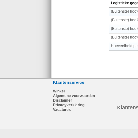
Logistieke geg
(Buitenste) hoo
(Buitenste) hoo
(Buitenste) hoo
Klantenservice
Winkel
Algemene voorwaarden
Disclaimer
Privacyverklaring
Klantens
Vacatures
1
123PC.nl