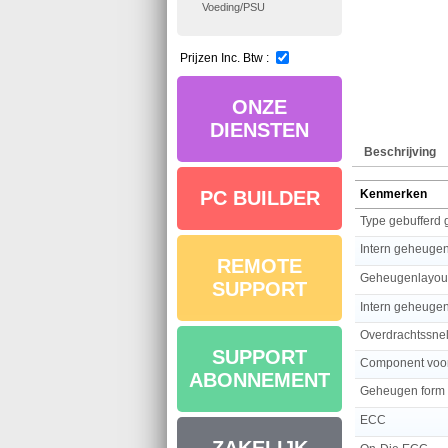
Voeding/PSU
Prijzen Inc. Btw :
ONZE
DIENSTEN
Beschrijving
Kenmerken
PC BUILDER
Type gebufferd
Intern geheuge
REMOTE
Geheugenlayou
SUPPORT
Intern geheuge
SUPPORT
Component voo
ABONNEMENT
Geheugen form 
ECC