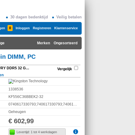
30 dagen bedenktijd
Veilig betalen
0
gen
Inloggen
Registreren
Klantenservice
ige
Merken
Ongesorteerd
pin DIMM, PC
Kingston Technology FURY DDR5 32 GB 2 x 16 GB, 288-pin DIMM, PC
Vergelijk
en
1338536
KF556C36BBEK2-32
0740617330793;740617330793;7406173307930
Geheugen
€ 602,99
Levertijd: 1 tot 4 werkdagen