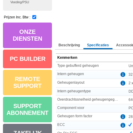
Voeding/PSU
Prijzen Inc. Btw :
ONZE
DIENSTEN
Beschrijving
Specificaties
Accessoi
Kenmerken
PC BUILDER
Type gebufferd geheugen
Un
Intern geheugen
32
REMOTE
Geheugenlayout
2 
SUPPORT
Intern geheugentype
D
Overdrachtssnelheid geheugengegevens
64
SUPPORT
Component voor
P
ABONNEMENT
Geheugen form factor
28
ECC