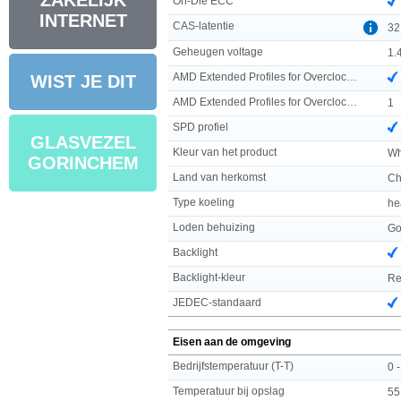
ZAKELIJK
On-Die ECC
INTERNET
CAS-latentie
32
Geheugen voltage
1.
AMD Extended Profiles for Overclocking (EXPO)
WIST JE DIT
AMD Extended Profiles for Overclocking (EXPO) versie
1
SPD profiel
GLASVEZEL
Kleur van het product
Wh
GORINCHEM
Land van herkomst
Ch
Type koeling
he
Loden behuizing
Go
Backlight
Backlight-kleur
Re
JEDEC-standaard
Eisen aan de omgeving
Bedrijfstemperatuur (T-T)
0 
Temperatuur bij opslag
55