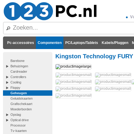
Vó
Pc-accessoires
Componenten
PC/Laptops/Tablets
Kabels/Pluggen
M
Kingston Technology FURY 
Barebone
Behuizingen
Cardreader
Controllers
Cooling
Floppy
Geheugen
Geluidskaarten
Grafischekaart
Moederborden
Opslag
Optical drive
Processor
Tv-kaarten