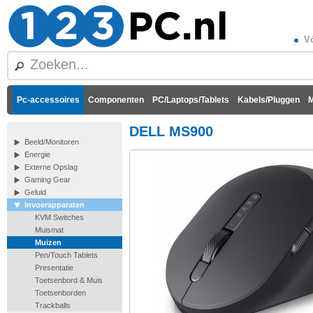
Vó
Pc-accessoires
Componenten
PC/Laptops/Tablets
Kabels/Pluggen
M
DELL MS900
Beeld/Monitoren
Energie
Externe Opslag
Gaming Gear
Geluid
Invoerapparaten
KVM Switches
Muismat
Muizen
Pen/Touch Tablets
Presentatie
Toetsenbord & Muis
Toetsenborden
Trackballs