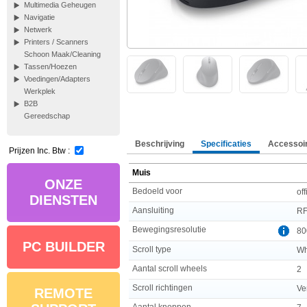
Multimedia Geheugen
Navigatie
Netwerk
Printers / Scanners
Schoon Maak/Cleaning
Tassen/Hoezen
Voedingen/Adapters
Werkplek
B2B
Gereedschap
Beschrijving
Specificaties
Accessoi
Prijzen Inc. Btw :
Muis
ONZE
Bedoeld voor
off
DIENSTEN
Aansluiting
RF
Bewegingsresolutie
80
PC BUILDER
Scroll type
Wh
Aantal scroll wheels
2
Scroll richtingen
Ve
REMOTE
Aantal knoppen