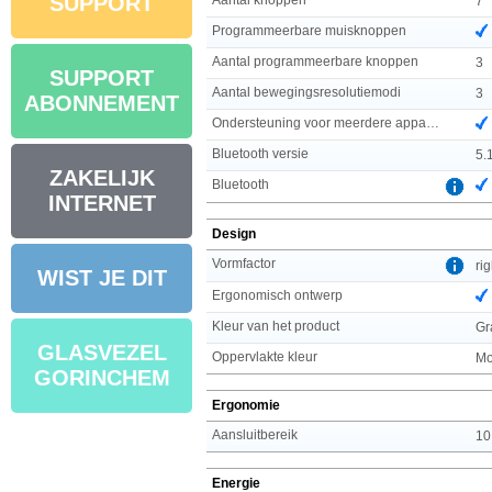
SUPPORT
7
Programmeerbare muisknoppen
Aantal programmeerbare knoppen
3
SUPPORT
Aantal bewegingsresolutiemodi
3
ABONNEMENT
Ondersteuning voor meerdere apparaten
Bluetooth versie
5.
ZAKELIJK
Bluetooth
INTERNET
Design
Vormfactor
ri
WIST JE DIT
Ergonomisch ontwerp
Kleur van het product
Gr
GLASVEZEL
Oppervlakte kleur
Mo
GORINCHEM
Ergonomie
Aansluitbereik
10
Energie