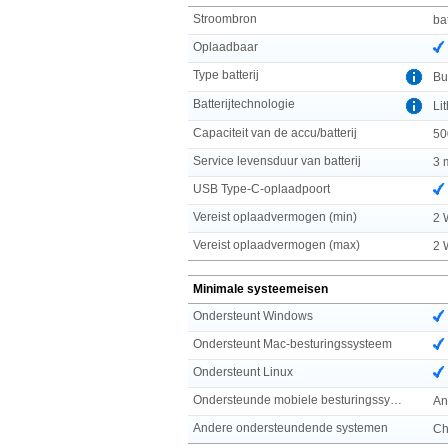
Stroombron
ba
Oplaadbaar
Type batterij
Bui
Batterijtechnologie
Li
Capaciteit van de accu/batterij
50
Service levensduur van batterij
3 
USB Type-C-oplaadpoort
Vereist oplaadvermogen (min)
2 
Vereist oplaadvermogen (max)
2 
Minimale systeemeisen
Ondersteunt Windows
Ondersteunt Mac-besturingssysteem
Ondersteunt Linux
Ondersteunde mobiele besturingssystemen
An
Andere ondersteundende systemen
Ch