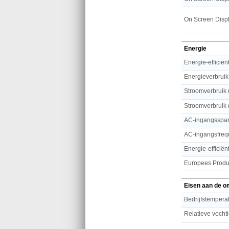
On Screen Displ
Energie
Energie-efficië
Energieverbruik
Stroomverbruik (
Stroomverbruik 
AC-ingangsspa
AC-ingangsfreq
Energie-efficiën
Eisen aan de o
Bedrijfstemperat
Relatieve vochti