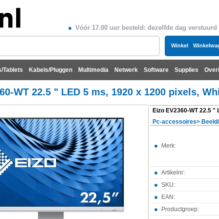
Vóór 17.00 uur besteld: dezelfde dag verstuurd
Winkel
Winkelwa
/Tablets
Kabels/Pluggen
Multimedia
Netwerk
Software
Supplies
Over
60-WT 22.5 " LED 5 ms, 1920 x 1200 pixels, Wh
Pc-accessoires
>
Beeld
Merk:
Artikelnr:
SKU:
EAN:
Productgroep: