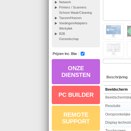
Netwerk
Printers / Scanners
Schoon Maak/Cleaning
Tassen/Hoezen
Voedingen/Adapters
Werkplek
B2B
Gereedschap
Prijzen Inc. Btw :
ONZE
DIENSTEN
Beschrijving
Beeldscherm
PC BUILDER
Beeldschermdi
Resolutie
REMOTE
Oorspronkelijk
SUPPORT
Display technol
Touchscreen