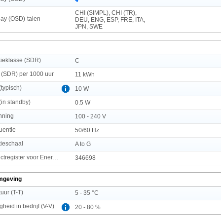
CHI (SIMPL), CHI (TR),
ay (OSD)-talen
DEU, ENG, ESP, FRE, ITA,
JPN, SWE
ntieklasse (SDR)
C
 (SDR) per 1000 uur
11 kWh
typisch)
10 W
(in standby)
0.5 W
nning
100 - 240 V
uentie
50/60 Hz
tieschaal
A to G
Europees Productregister voor Energielabeling (EPREL) code
346698
mgeving
uur (T-T)
5 - 35 °C
gheid in bedrijf (V-V)
20 - 80 %