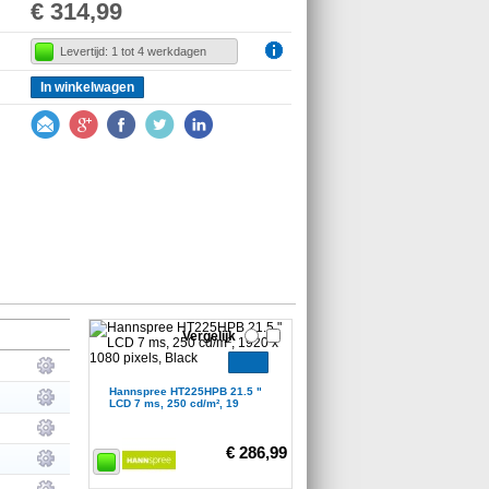
€ 314,99
Levertijd: 1 tot 4 werkdagen
In winkelwagen
Vergelijk
Hannspree HT225HPB 21.5 "
LCD 7 ms, 250 cd/m², 19
€ 286,99