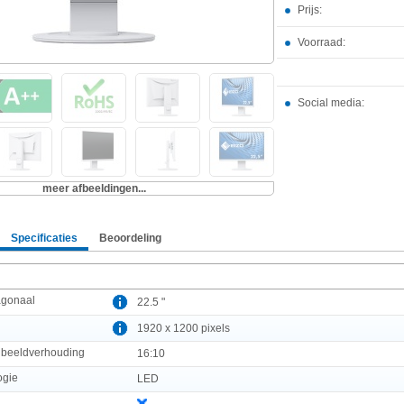
Prijs:
Voorraad:
Social media:
meer afbeeldingen...
Specificaties
Beoordeling
agonaal
22.5 "
1920 x 1200 pixels
e beeldverhouding
16:10
ogie
LED