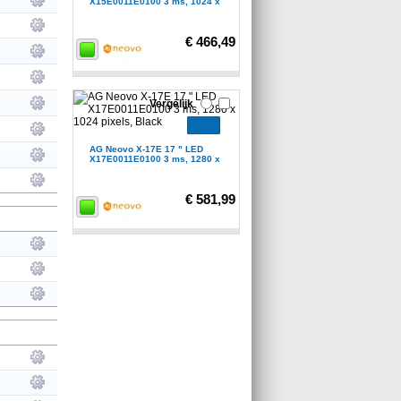
X15E0011E0100 3 ms, 1024 x
€ 466,49
Vergelijk
AG Neovo X-17E 17 " LED
X17E0011E0100 3 ms, 1280 x
€ 581,99