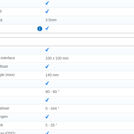
t
ug
3.5mm
interface
100 x 100 mm
lbaar
gte (max)
140 mm
90 - 90 °
aibaar
0 - 344 °
ingen
ek
5 - 35 °
lay (OSD)