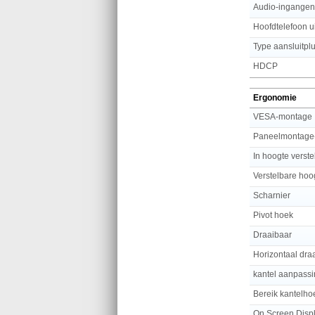
Audio-ingangen
Hoofdtelefoon ui
Type aansluitpl
HDCP
Ergonomie
VESA-montage
Paneelmontage-
In hoogte verste
Verstelbare hoo
Scharnier
Pivot hoek
Draaibaar
Horizontaal dra
kantel aanpass
Bereik kantelho
On Screen Disp