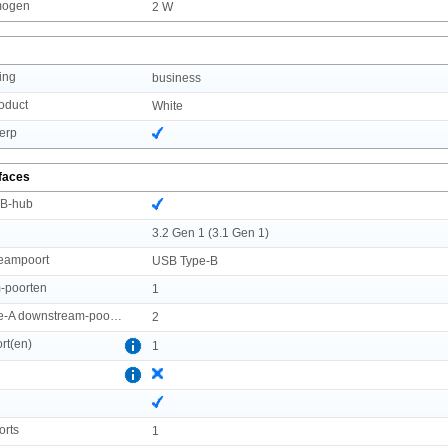
mogen
2 W
ing
business
roduct
White
erp
rfaces
B-hub
3.2 Gen 1 (3.1 Gen 1)
eampoort
USB Type-B
m-poorten
1
Aantal USB Type-A downstream-poorten
2
rt(en)
1
orts
1