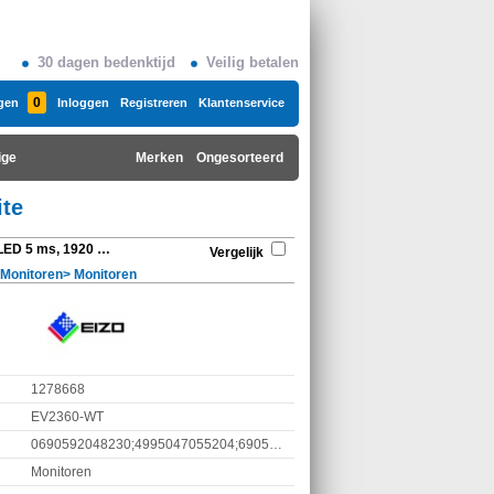
30 dagen bedenktijd
Veilig betalen
0
gen
Inloggen
Registreren
Klantenservice
ige
Merken
Ongesorteerd
ite
Eizo EV2360-WT 22.5 " LED 5 ms, 1920 x 1200 pixels, White
Vergelijk
/Monitoren
>
Monitoren
1278668
EV2360-WT
0690592048230;4995047055204;690592048230
Monitoren