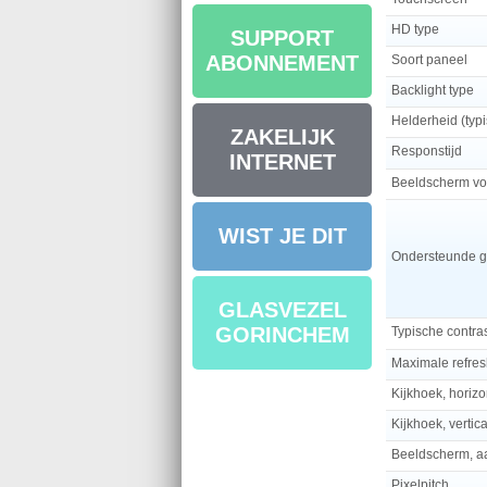
HD type
SUPPORT
ABONNEMENT
Soort paneel
Backlight type
Helderheid (typi
ZAKELIJK
Responstijd
INTERNET
Beeldscherm v
WIST JE DIT
Ondersteunde gr
GLASVEZEL
GORINCHEM
Typische contra
Maximale refres
Kijkhoek, horizo
Kijkhoek, vertic
Beeldscherm, aa
Pixelpitch