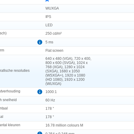
WUXGA
IPS
LED
sch)
250 cd/m²
5 ms
orm
Flat screen
640 x 480 (VGA), 720 x 400,
800 x 600 (SVGA), 1024 x
768 (XGA), 1280 x 1024
afische resoluties
(SXGA), 1680 x 1050
(WSXGA+), 1920 x 1080
(HD 1080), 1920 x 1200
(WUXGA)
stverhouding
1000:1
h snelheid
60 Hz
ntaal
178 °
aal
178 °
ntal kleuren
16.78 million colours M
0.254 x 0.248 mm