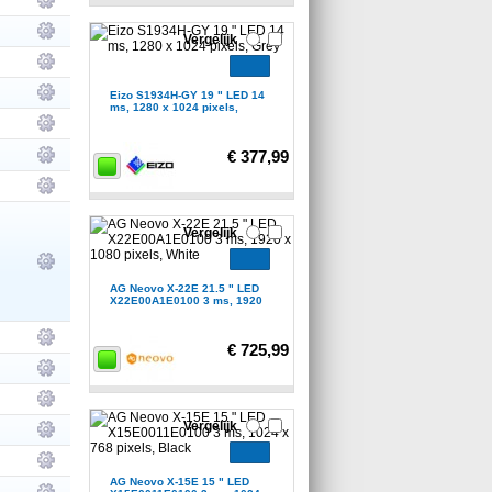
Vergelijk
Eizo S1934H-GY 19 " LED 14
ms, 1280 x 1024 pixels,
€ 377,99
Vergelijk
AG Neovo X-22E 21.5 " LED
X22E00A1E0100 3 ms, 1920
€ 725,99
Vergelijk
AG Neovo X-15E 15 " LED