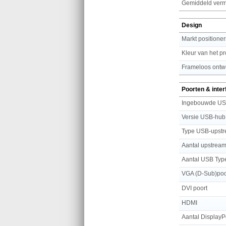
Gemiddeld ver
Design
Markt positioner
Kleur van het p
Frameloos ontw
Poorten & inte
Ingebouwde US
Versie USB-hub
Type USB-upstr
Aantal upstrea
VGA (D-Sub)poo
DVI poort
HDMI
Aantal DisplayP