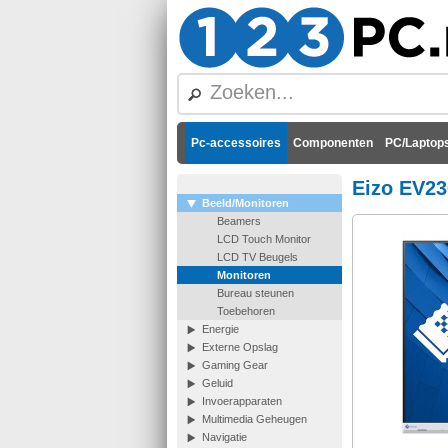
Pc-accessoires
Componenten
PC/Laptops
Eizo EV23
Beeld/Monitoren
Beamers
LCD Touch Monitor
LCD TV Beugels
Monitoren
Bureau steunen
Toebehoren
Energie
Externe Opslag
Gaming Gear
Geluid
Invoerapparaten
Multimedia Geheugen
Navigatie