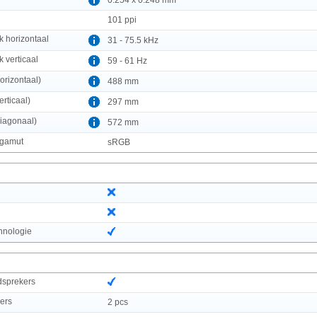
101 ppi
k horizontaal
31 - 75.5 kHz
 verticaal
59 - 61 Hz
orizontaal)
488 mm
erticaal)
297 mm
diagonaal)
572 mm
 gamut
sRGB
C
chnologie
dsprekers
kers
2 pcs