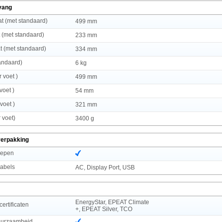
vang
t (met standaard)
499 mm
 (met standaard)
233 mm
 (met standaard)
334 mm
andaard)
6 kg
 voet )
499 mm
voet )
54 mm
voet )
321 mm
 voet)
3400 g
verpakking
repen
abels
AC, Display Port, USB
EnergyStar, EPEAT Climate
rtificaten
+, EPEAT Silver, TCO
uurzaamheid