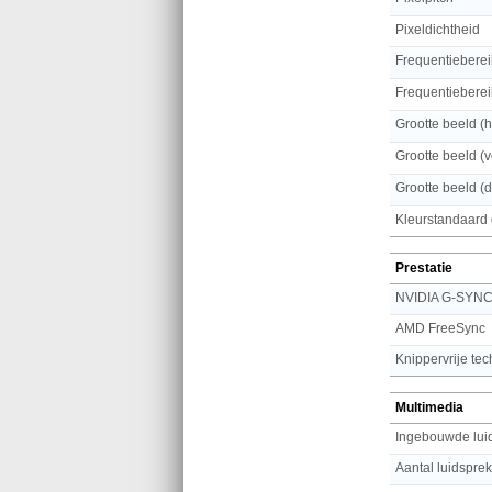
Pixeldichtheid
Frequentieberei
Frequentiebereik
Grootte beeld (h
Grootte beeld (v
Grootte beeld (
Kleurstandaard
Prestatie
NVIDIA G-SYN
AMD FreeSync
Knippervrije te
Multimedia
Ingebouwde lui
Aantal luidspre