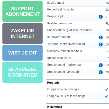
Soort paneel
T
SUPPORT
Helderheid (typisch)
32
ABONNEMENT
Responstijd
1 
Beeldscherm vorm
Fl
ZAKELIJK
Ondersteunde grafische resoluties
19
INTERNET
Beeldverhouding
16
Typische contrastverhouding
10
Maximale refresh snelheid
14
WIST JE DIT
Responstijd (snel)
1 
Grootte beeld (horizontaal)
53
GLASVEZEL
Grootte beeld (verticaal)
29
GORINCHEM
Prestatie
Knippervrije technologie
Laag-blauw-licht-technologie
Multimedia