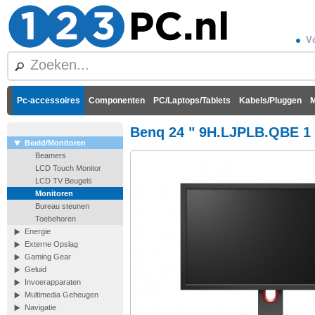
Vó
Pc-accessoires
Componenten
PC/Laptops/Tablets
Kabels/Pluggen
M
Benq 24 " 9H.LJPLB.QBE 1 m
Beeld/Monitoren
Beamers
LCD Touch Monitor
LCD TV Beugels
Monitoren
Bureau steunen
Toebehoren
Energie
Externe Opslag
Gaming Gear
Geluid
Invoerapparaten
Multimedia Geheugen
Navigatie