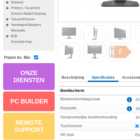
Netwerk
Printers / Scanners
Schoon Maak/Cleaning
Tassen/Hoezen
Voedingen/Adapters
Werkplek
B2B
Gereedschap
Prijzen Inc. Btw :
ONZE
Beschrijving
Specificaties
Accessoi
DIENSTEN
Beeldscherm
Beeldschermdiagonaal
24
PC BUILDER
Resolutie
19
Oorspronkelijke beeldverhouding
16
REMOTE
Touchscreen
SUPPORT
HD type
Fu