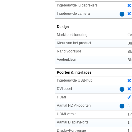
Ingebouwde luidsprekers
Ingebouwde camera
Design
Markt positionering
Ga
Kleur van het product
Bl
Rand voorzijde
Bl
Voetenkleur
Bl
Poorten & interfaces
Ingebouwde USB-hub
DVI poort
HDMI
Aantal HDMI-poorten
3
HDMI versie
1.
Aantal DisplayPorts
1
DisplayPort versie
1