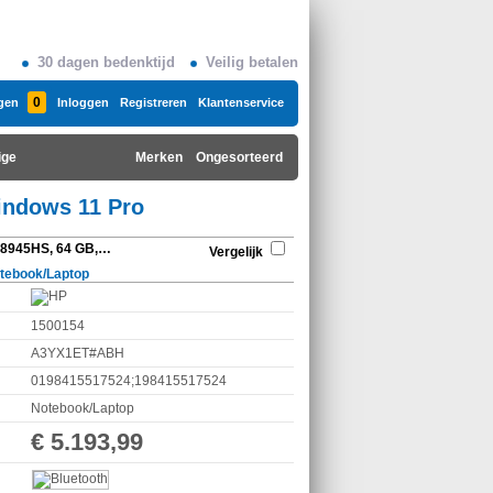
30 dagen bedenktijd
Veilig betalen
0
gen
Inloggen
Registreren
Klantenservice
ige
Merken
Ongesorteerd
indows 11 Pro
HP ZBook Power G11 A 8945HS, 64 GB, 1000 GB, 16 ", Windows 11 Pro
Vergelijk
tebook/Laptop
1500154
A3YX1ET#ABH
0198415517524;198415517524
Notebook/Laptop
€ 5.193,99