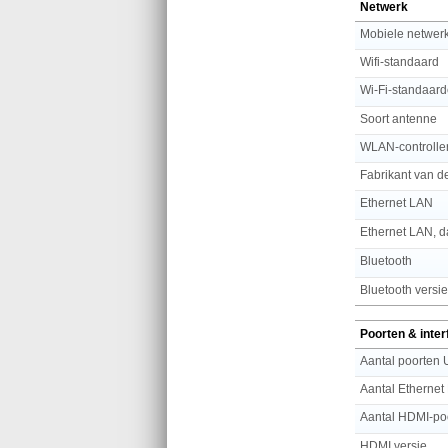
Netwerk
Mobiele netwer
Wifi-standaard
Wi-Fi-standaar
Soort antenne
WLAN-controlle
Fabrikant van d
Ethernet LAN
Bluetooth
Bluetooth versie
Poorten & inte
Aantal Ethernet
Aantal HDMI-po
HDMI versie