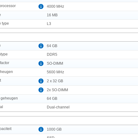
processor
4000 MHz
e
16 MB
 type
L3
n
64 GB
ntype
DDR5
factor
SO-DIMM
eheugen
5600 MHz
t
2 x 32 GB
2x SO-DIMM
n geheugen
64 GB
al
Dual-channel
aciteit
1000 GB
SSD