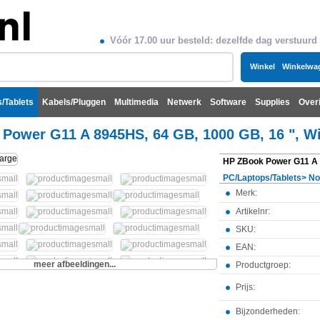
Vóór 17.00 uur besteld: dezelfde dag verstuurd
Winkel
Winkelwa
/Tablets
Kabels/Pluggen
Multimedia
Netwerk
Software
Supplies
Over
Power G11 A 8945HS, 64 GB, 1000 GB, 16 ", W
PC/Laptops/Tablets
>
No
Merk:
Artikelnr:
SKU:
EAN:
meer afbeeldingen...
Productgroep:
Prijs:
Bijzonderheden: