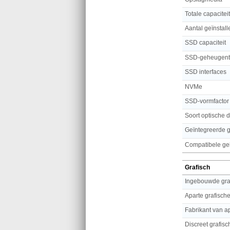
Totale capacitei
Aantal geïnstal
SSD capaciteit
SSD-geheugent
SSD interfaces
NVMe
SSD-vormfactor
Soort optische d
Geïntegreerde 
Compatibele g
Grafisch
Ingebouwde gra
Aparte grafisch
Fabrikant van a
Discreet grafis