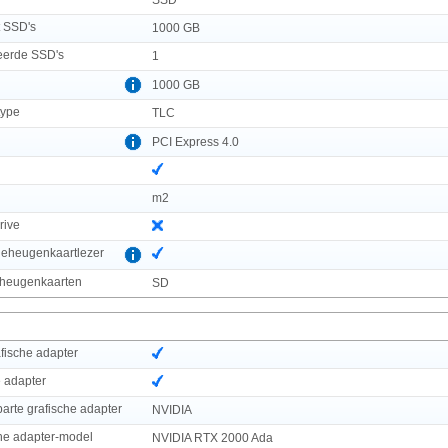
t SSD's
1000 GB
leerde SSD's
1
1000 GB
ype
TLC
PCI Express 4.0
m2
rive
geheugenkaartlezer
eheugenkaarten
SD
fische adapter
e adapter
parte grafische adapter
NVIDIA
che adapter-model
NVIDIA RTX 2000 Ada