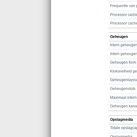
Frequentie van 
Processor cach
Processor cache
Geheugen
Intern geheuge
Intern geheuge
Geheugen form 
Kloksnelheid g
Geheugenlayou
Geheugenslots
Maximaal inter
Geheugen kana
Opslagmedia
Totale opslagcap
Opslagmedia