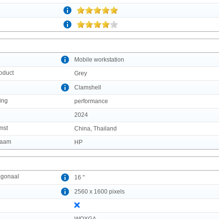
Mobile workstation
roduct
Grey
Clamshell
ing
performance
2024
mst
China, Thailand
naam
HP
agonaal
16 "
2560 x 1600 pixels
WQXGA