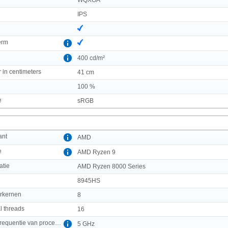
IPS
erm
400 cd/m²
in centimeters
41 cm
100 %
e
sRGB
ant
AMD
e
AMD Ryzen 9
atie
AMD Ryzen 8000 Series
l
8945HS
orkernen
8
l threads
16
Maximale turbofrequentie van processor
5 GHz