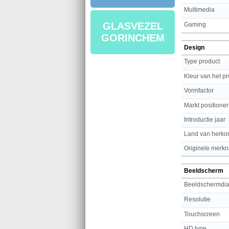
Multimedia
GLASVEZEL
Gaming
GORINCHEM
Design
Type product
Kleur van het p
Vormfactor
Markt positioner
Introductie jaar
Land van herko
Originele merk
Beeldscherm
Beeldschermdi
Resolutie
Touchscreen
HD type