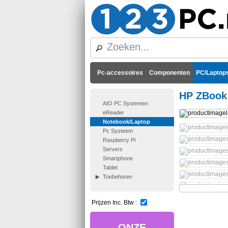
Pc-accessoires
Componenten
PC/Laptops
HP ZBook 
AIO PC Systemen
eReader
Notebook/Laptop
Pc Systeem
Raspberry Pi
Servers
Smartphone
Tablet
Toebehoren
Prijzen Inc. Btw :
ONZE