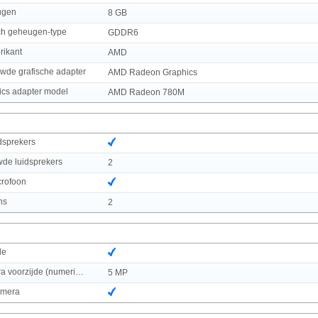
ugen
8 GB
sch geheugen-type
GDDR6
rikant
AMD
wde grafische adapter
AMD Radeon Graphics
ics adapter model
AMD Radeon 780M
dsprekers
de luidsprekers
2
rofoon
ns
2
de
Resolutie camera voorzijde (numeriek)
5 MP
camera