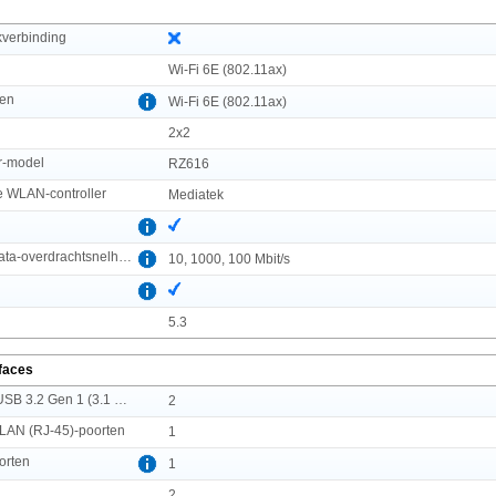
kverbinding
Wi-Fi 6E (802.11ax)
den
Wi-Fi 6E (802.11ax)
2x2
r-model
RZ616
e WLAN-controller
Mediatek
Ethernet LAN, data-overdrachtsnelheden
10, 1000, 100 Mbit/s
5.3
rfaces
Aantal poorten USB 3.2 Gen 1 (3.1 Gen 1) Type A
2
 LAN (RJ-45)-poorten
1
orten
1
2