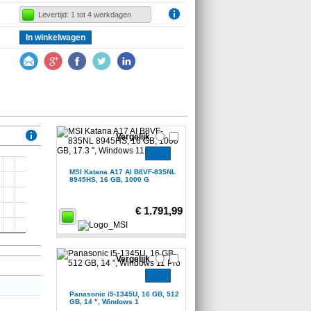
Levertijd: 1 tot 4 werkdagen
In winkelwagen
Vergelijk
MSI Katana A17 AI B8VF-835NL
8945HS, 16 GB, 1000 G
€ 1.791,99
Vergelijk
Panasonic i5-1345U, 16 GB, 512
GB, 14 ", Windows 1