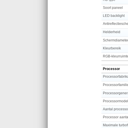
Soort paneel
LED backlight
Antireflectiesch
Helderheid
Schermdiameter 
Kleurbereik
RGB-kleurruimt
Processor
Processorfabrik
Processorfamili
Processorgener
Processormode
Aantal process
Processor aanta