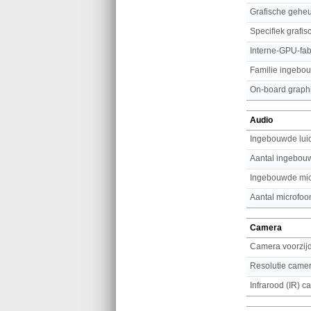
Grafische gehe
Specifiek grafi
Interne-GPU-fab
Familie ingebou
On-board graph
Audio
Ingebouwde lui
Aantal ingebouw
Ingebouwde mic
Aantal microfoo
Camera
Camera voorzij
Infrarood (IR) 