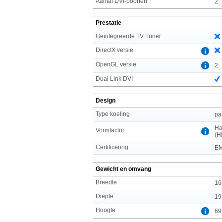
Aantal DVI-poorten
2
Prestatie
Geïntegreerde TV Tuner
DirectX versie
OpenGL versie
2
Dual Link DVI
Design
Type koeling
pa
Ha
Vormfactor
(H
Certificering
EM
Gewicht en omvang
Breedte
16
Diepte
19
Hoogte
69