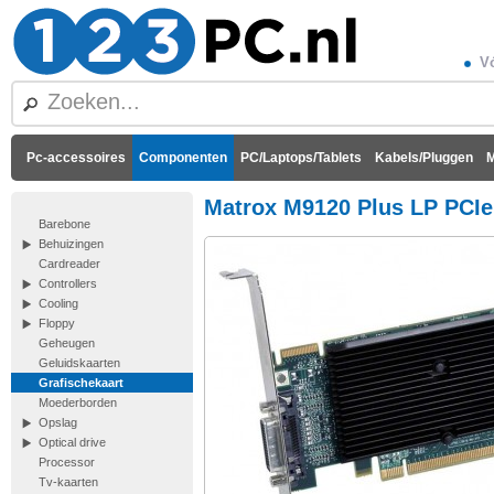
Vó
Pc-accessoires
Componenten
PC/Laptops/Tablets
Kabels/Pluggen
M
Matrox M9120 Plus LP PCIe
Barebone
Behuizingen
Cardreader
Controllers
Cooling
Floppy
Geheugen
Geluidskaarten
Grafischekaart
Moederborden
Opslag
Optical drive
Processor
Tv-kaarten