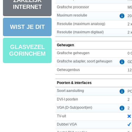
ZAKELIJK
INTERNET
Grafische processor
M
Maximum resolutie
20
Resolutie (maximum analoog)
2 
WIST JE DIT
Resolutie (maximum digitaal)
2 
Geheugen
GLASVEZEL
GORINCHEM
Grafische geheugen
0 
Grafische adapter, soort geheugen
G
Geheugenbus
12
Poorten & interfaces
Soort aansluiting
PC
DVI-I poorten
2
VGA (D-Sub)poort(en)
2
TV-uit
Dubbel VGA