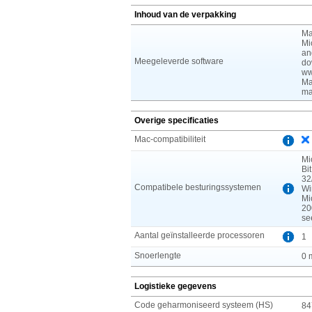
Inhoud van de verpakking
Ma
Mi
an
Meegeleverde software
do
ww
Ma
ma
Overige specificaties
Mac-compatibiliteit
Mi
Bi
32
Compatibele besturingssystemen
Wi
Mi
20
se
Aantal geïnstalleerde processoren
1
Snoerlengte
0 
Logistieke gegevens
Code geharmoniseerd systeem (HS)
84