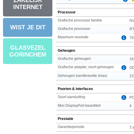
ZAKELIJK
INTERNET
Processor
Grafische processor familie
NV
WIST JE DIT
Grafische processor
RT
Maximum resolutie
76
GLASVEZEL
Geheugen
GORINCHEM
Grafische geheugen
16
Grafische adapter, soort geheugen
G
Geheugen bandbreedte (max)
22
Poorten & interfaces
Soort aansluiting
PC
Mini DisplayPort kwantiteit
4
Prestatie
Garantieperiode
2 