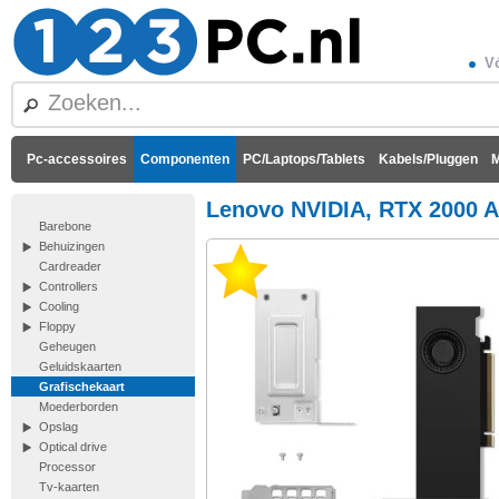
Vó
Pc-accessoires
Componenten
PC/Laptops/Tablets
Kabels/Pluggen
M
Lenovo NVIDIA, RTX 2000 A
Barebone
Behuizingen
Cardreader
Controllers
Cooling
Floppy
Geheugen
Geluidskaarten
Grafischekaart
Moederborden
Opslag
Optical drive
Processor
Tv-kaarten