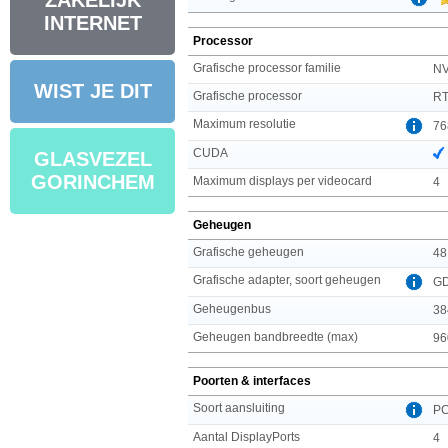
ZAKELIJK
INTERNET
Processor
Grafische processor familie
NV
WIST JE DIT
Grafische processor
RT
Maximum resolutie
76
CUDA
GLASVEZEL
GORINCHEM
Maximum displays per videocard
4
Geheugen
Grafische geheugen
48
Grafische adapter, soort geheugen
G
Geheugenbus
38
Geheugen bandbreedte (max)
96
Poorten & interfaces
Soort aansluiting
PC
Aantal DisplayPorts
4