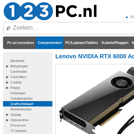
Vó
Pc-accessoires
Componenten
PC/Laptops/Tablets
Kabels/Pluggen
M
Lenovo NVIDIA RTX 6000 Ad
Barebone
Behuizingen
Cardreader
Controllers
Cooling
Floppy
Geheugen
Geluidskaarten
Grafischekaart
Moederborden
Opslag
Optical drive
Processor
Tv-kaarten