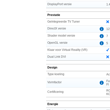
DisplayPort versie
1.
Prestatie
Geïntegreerde TV Tuner
DirectX versie
12
Shader model versie
7
OpenGL versie
5
Klaar voor Virtual Reality (VR)
Dual Link DVI
Design
Type koeling
Ac
Fu
Vormfactor
Fl
RC
Certificering
KC
Energie