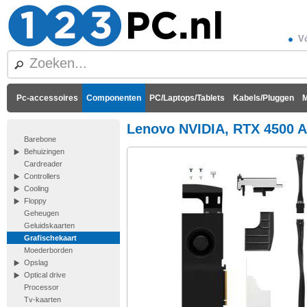
Vó
Pc-accessoires
Componenten
PC/Laptops/Tablets
Kabels/Pluggen
M
Lenovo NVIDIA, RTX 4500 A
Barebone
Behuizingen
Cardreader
Controllers
Cooling
Floppy
Geheugen
Geluidskaarten
Grafischekaart
Moederborden
Opslag
Optical drive
Processor
Tv-kaarten