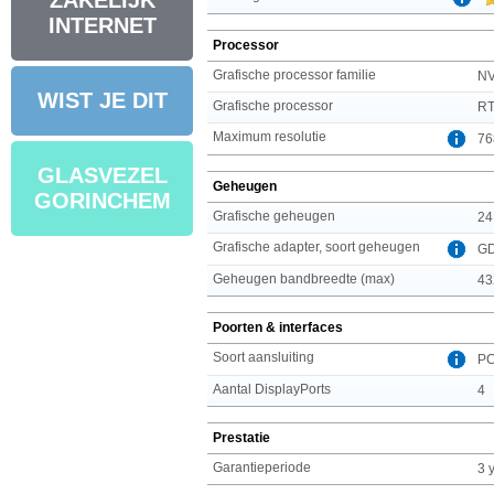
ZAKELIJK
INTERNET
Processor
Grafische processor familie
NV
WIST JE DIT
Grafische processor
RT
Maximum resolutie
76
GLASVEZEL
Geheugen
GORINCHEM
Grafische geheugen
24
Grafische adapter, soort geheugen
G
Geheugen bandbreedte (max)
43
Poorten & interfaces
Soort aansluiting
PC
Aantal DisplayPorts
4
Prestatie
Garantieperiode
3 