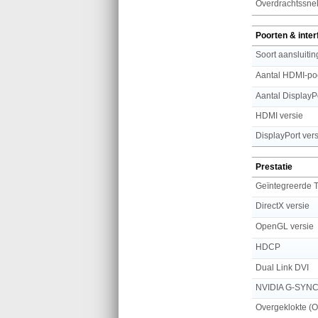
Overdrachtssne
Poorten & inte
Soort aansluitin
Aantal HDMI-po
Aantal DisplayP
HDMI versie
DisplayPort vers
Prestatie
Geïntegreerde 
DirectX versie
OpenGL versie
HDCP
Dual Link DVI
NVIDIA G-SYN
Overgeklokte (O