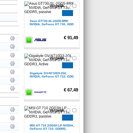
Vergelijk
Asus GT730-SL-2GD5-BRK
NVIDIA, GeForce GT 730, GDD
€ 91,49
Vergelijk
Gigabyte GV-N710D3-2GL
NVIDIA, GeForce GT 710, GDD
€ 67,49
Vergelijk
MSI GT 710 2GD3H LP NVIDIA,
GeForce GT 710, GDDR3,