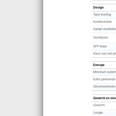
Design
Type koeling
Koeltechniek
Aantal ventilato
Vormfactor
SFF-klaar
Kleur van het p
Energie
Minimum system
Extra geleverde
Stroomverbruik (
Gewicht en om
Gewicht
Lengte