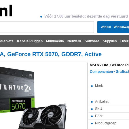
Vóór 17.00 uur besteld: dezelfde dag verstuurd
Winkel
Winkelwa
/Tablets
Kabels/Pluggen
Multimedia
Netwerk
Software
Supplies
Over
A, GeForce RTX 5070, GDDR7, Active
Componenten
>
Grafisc
Merk:
Artikelnr:
SKU:
EAN:
Productgroep: