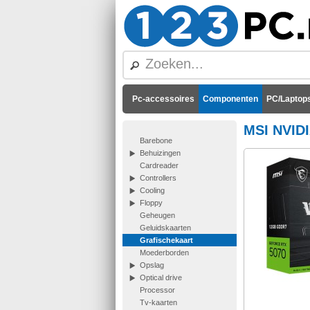
Pc-accessoires
Componenten
PC/Laptops
MSI NVIDI
Barebone
Behuizingen
Cardreader
Controllers
Cooling
Floppy
Geheugen
Geluidskaarten
Grafischekaart
Moederborden
Opslag
Optical drive
Processor
Tv-kaarten