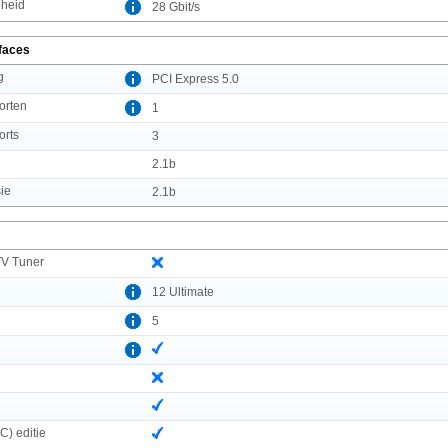
lheid
28 Gbit/s
rfaces
g
PCI Express 5.0
orten
1
orts
3
2.1b
ie
2.1b
TV Tuner
12 Ultimate
5
C
C) editie