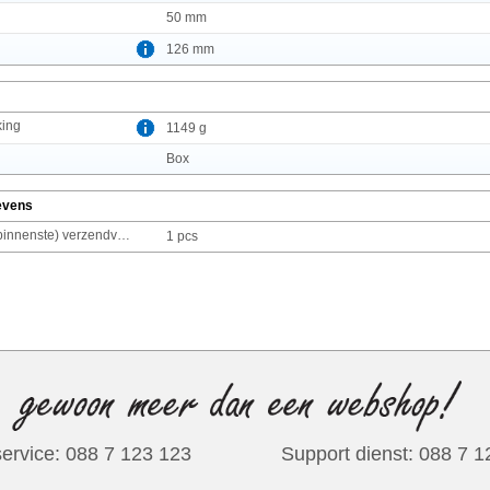
50 mm
126 mm
king
1149 g
g
Box
evens
Producten per (binnenste) verzendverpakking
1 pcs
ervice: 088 7 123 123
Support dienst: 088 7 