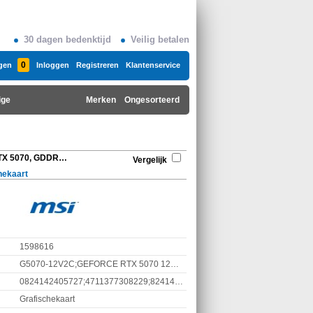
30 dagen bedenktijd
Veilig betalen
0
gen
Inloggen
Registreren
Klantenservice
ige
Merken
Ongesorteerd
MSI NVIDIA, GeForce RTX 5070, GDDR7, Active
Vergelijk
hekaart
1598616
G5070-12V2C;GEFORCE RTX 5070 12G VENTUS 2X OC;GeForce-RTX-5070-12G-VENTUS-2X-OC;V532-003R
0824142405727;4711377308229;824142405727
Grafischekaart