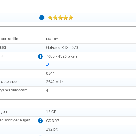
sor familie
NVIDIA
ssor
GeForce RTX 5070
tie
7680 x 4320 pixels
6144
 clock speed
2542 MHz
ys per videocard
4
ugen
12 GB
er, soort geheugen
GDDR7
192 bit