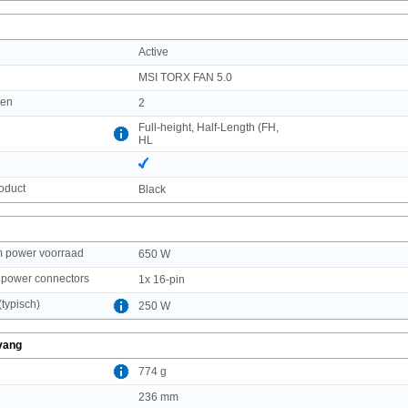
Active
MSI TORX FAN 5.0
ren
2
Full-height, Half-Length (FH,
HL
roduct
Black
 power voorraad
650 W
 power connectors
1x 16-pin
typisch)
250 W
vang
774 g
236 mm