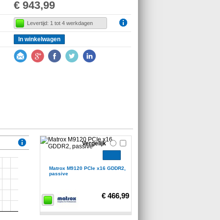
€ 943,99
Levertijd: 1 tot 4 werkdagen
In winkelwagen
Vergelijk
Matrox M9120 PCIe x16 GDDR2,
passive
€ 466,99