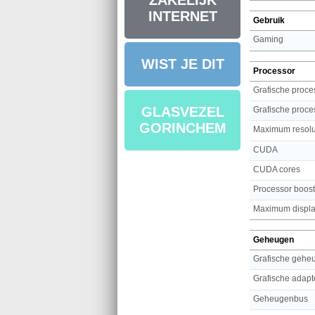
ZAKELIJK
INTERNET
Gebruik
Gaming
WIST JE DIT
Processor
Grafische proces
GLASVEZEL
Grafische proce
GORINCHEM
Maximum resolu
CUDA
CUDA cores
Processor boost
Maximum displa
Geheugen
Grafische gehe
Grafische adapt
Geheugenbus