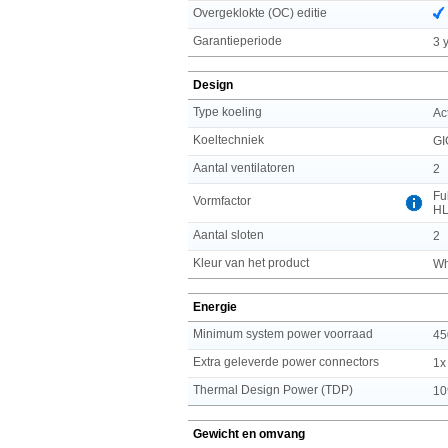
Overgeklokte (OC) editie
Garantieperiode
3 
Design
Type koeling
Ac
Koeltechniek
GI
Aantal ventilatoren
2
Fu
Vormfactor
H
Aantal sloten
2
Kleur van het product
Wh
Energie
Minimum system power voorraad
45
Extra geleverde power connectors
1x
Thermal Design Power (TDP)
10
Gewicht en omvang