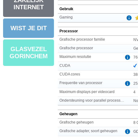
ZAKELIJK
INTERNET
Gebruik
Gaming
WIST JE DIT
Processor
Grafische processor familie
NV
GLASVEZEL
Grafische processor
Ge
GORINCHEM
Maximum resolutie
76
CUDA
CUDA cores
38
Frequentie van processor
25
Maximum displays per videocard
4
Ondersteuning voor parallel processing
No
Geheugen
Grafische geheugen
8 
Grafische adapter, soort geheugen
G