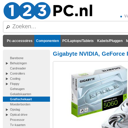
Vó
Pc-accessoires
Componenten
PC/Laptops/Tablets
Kabels/Pluggen
M
Gigabyte NVIDIA, GeForce 
Barebone
Behuizingen
Cardreader
Controllers
Cooling
Floppy
Geheugen
Geluidskaarten
Grafischekaart
Moederborden
Opslag
Optical drive
Processor
Tv-kaarten