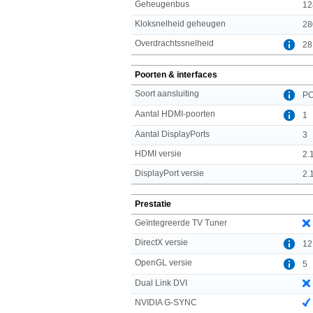
Geheugenbus
12
Kloksnelheid geheugen
28
Overdrachtssnelheid
28
Poorten & interfaces
Soort aansluiting
PC
Aantal HDMI-poorten
1
Aantal DisplayPorts
3
HDMI versie
2.
DisplayPort versie
2.
Prestatie
Geïntegreerde TV Tuner
DirectX versie
12
OpenGL versie
5
Dual Link DVI
NVIDIA G-SYNC