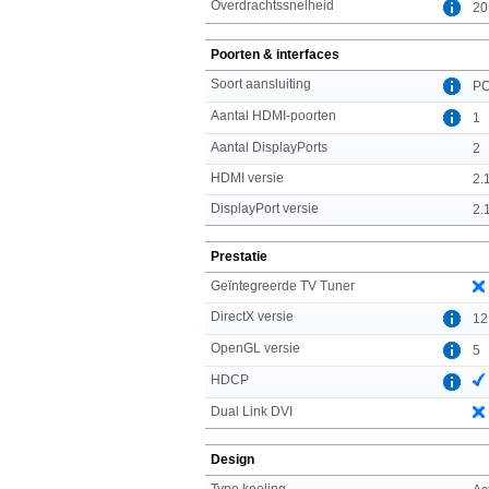
Overdrachtssnelheid
20
Poorten & interfaces
Soort aansluiting
PC
Aantal HDMI-poorten
1
Aantal DisplayPorts
2
HDMI versie
2.
DisplayPort versie
2.
Prestatie
Geïntegreerde TV Tuner
DirectX versie
12
OpenGL versie
5
HDCP
Dual Link DVI
Design
Type koeling