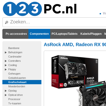
Vó
Pc-accessoires
Componenten
PC/Laptops/Tablets
Kabels/Pluggen
M
AsRock AMD, Radeon RX 90
Barebone
Behuizingen
Cardreader
Controllers
Cooling
Floppy
Geheugen
Geluidskaarten
Grafischekaart
Moederborden
Opslag
Optical drive
Processor
Tv-kaarten