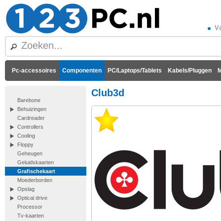
Vó
Pc-accessoires
Componenten
PC/Laptops/Tablets
Kabels/Pluggen
M
Club3d
Barebone
Behuizingen
Cardreader
Controllers
Cooling
Floppy
Geheugen
Geluidskaarten
Grafischekaart
Moederborden
Opslag
Optical drive
Processor
Tv-kaarten