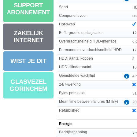
SUPPORT
Soort
H
ABONNEMENT
Component voor
se
Hot-swap
ZAKELIJK
Buffergrootte opslagstation
12
INTERNET
Overdrachtsnelheid HDD-interface
6 
Permanente overdrachtsnelheid HDD
17
HDD, aantal koppen
5
WIST JE DIT
HDD-cilinderaantal
16
Gemiddelde wachttijd
4 
GLASVEZEL
24/7-werking
GORINCHEM
Bytes per sector
51
Mean time between failures (MTBF)
20
Refurbished
Energie
Bedrijfsspanning
5 