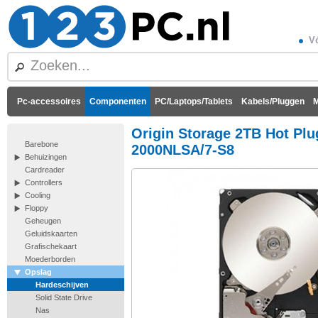
Vó
Pc-accessoires
Componenten
PC/Laptops/Tablets
Kabels/Pluggen
M
Origin Storage 2TB Hot Pl
Barebone
2000NLSA/7-S8
Behuizingen
Cardreader
Controllers
Cooling
Floppy
Geheugen
Geluidskaarten
Grafischekaart
Moederborden
Opslag
Hardeschijven
Solid State Drive
Nas