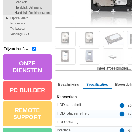
Brackets
Harddisk Behuizing
Harddisk Dockingstation
Optical drive
Processor
Tv-kaarten
Voeding/PSU
Prijzen Inc. Btw :
ONZE
meer afbeeldingen...
DIENSTEN
Beschrijving
Specificaties
Beoordeli
PC BUILDER
Kenmerken
HDD capaciteit
20
REMOTE
HDD rotatiesnelheid
72
SUPPORT
HDD omvang
3.5
Interface
NL