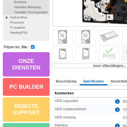
Brackets
Harddisk Behuizing
Harddisk Dockingstation
Optical drive
Processor
Tv-kaarten
Voeding/PSU
Prijzen Inc. Btw :
ONZE
meer afbeeldingen...
DIENSTEN
Beschrijving
Specificaties
Beoordeli
PC BUILDER
Kenmerken
HDD capaciteit
80
REMOTE
HDD rotatiesnelheid
72
SUPPORT
HDD omvang
3.5
Interface
NL