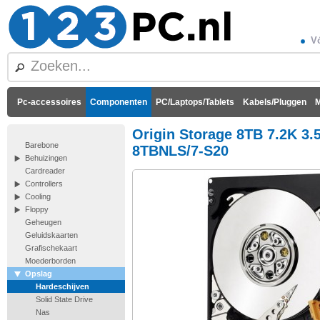
Vó
Pc-accessoires
Componenten
PC/Laptops/Tablets
Kabels/Pluggen
M
Origin Storage 8TB 7.2K 3.
Barebone
8TBNLS/7-S20
Behuizingen
Cardreader
Controllers
Cooling
Floppy
Geheugen
Geluidskaarten
Grafischekaart
Moederborden
Opslag
Hardeschijven
Solid State Drive
Nas