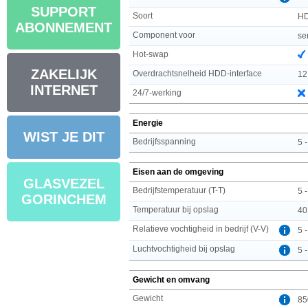
SUPPORT
Soort
H
ABONNEMENT
Component voor
se
Hot-swap
ZAKELIJK
Overdrachtsnelheid HDD-interface
12
INTERNET
24/7-werking
Energie
WIST JE DIT
Bedrijfsspanning
5 
Eisen aan de omgeving
GLASVEZEL
Bedrijfstemperatuur (T-T)
5 
GORINCHEM
Temperatuur bij opslag
40
Relatieve vochtigheid in bedrijf (V-V)
5 
Luchtvochtigheid bij opslag
5 
Gewicht en omvang
Gewicht
85