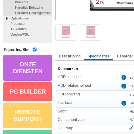
Brackets
Harddisk Behuizing
Harddisk Dockingstation
Optical drive
Processor
Tv-kaarten
Voeding/PSU
Prijzen Inc. Btw :
Beschrijving
Specificaties
Beoordeli
ONZE
Kenmerken
DIENSTEN
HDD capaciteit
20
HDD rotatiesnelheid
54
PC BUILDER
HDD omvang
3.5
Interface
Se
REMOTE
Soort
H
SUPPORT
Component voor
N
Hot-swap