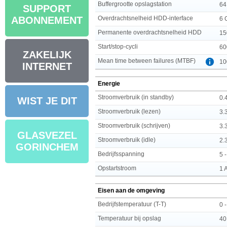
Buffergrootte opslagstation
64
SUPPORT
Overdrachtsnelheid HDD-interface
ABONNEMENT
6 
Permanente overdrachtsnelheid HDD
15
Start/stop-cycli
60
ZAKELIJK
Mean time between failures (MTBF)
10
INTERNET
Energie
Stroomverbruik (in standby)
0.
WIST JE DIT
Stroomverbruik (lezen)
3.
Stroomverbruik (schrijven)
3.
GLASVEZEL
Stroomverbruik (idle)
2.
GORINCHEM
Bedrijfsspanning
5 
Opstartstroom
1 
Eisen aan de omgeving
Bedrijfstemperatuur (T-T)
0 
Temperatuur bij opslag
40