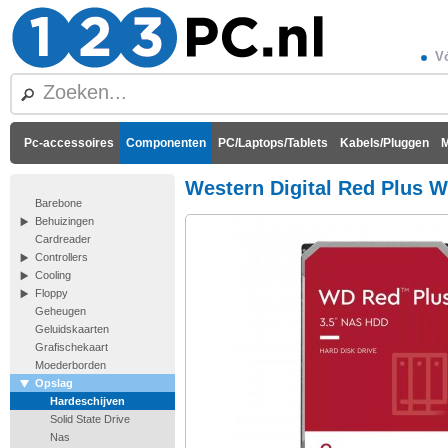
Vó
Pc-accessoires
Componenten
PC/Laptops/Tablets
Kabels/Pluggen
M
Western Digital Red Plus
Barebone
Behuizingen
Cardreader
Controllers
Cooling
Floppy
Geheugen
Geluidskaarten
Grafischekaart
Moederborden
Opslag
Hardeschijven
Solid State Drive
Nas