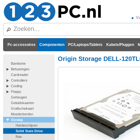
Vó
Pc-accessoires
Componenten
PC/Laptops/Tablets
Kabels/Pluggen
M
Origin Storage DELL-120T
Barebone
Behuizingen
Cardreader
Controllers
Cooling
Floppy
Geheugen
Geluidskaarten
Grafischekaart
Moederborden
Opslag
Hardeschijven
Solid State Drive
Nas