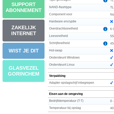
T
SUPPORT
NAND-flashtype
TL
ABONNEMENT
Component voor
No
Hardware encryptie
ZAKELIJK
Overdrachtssnelheid
6 
INTERNET
Leessnelheid
55
Schrijfsnelheid
45
WIST JE DIT
Hot-swap
Ondersteunt Windows
Ondersteunt Linux
GLASVEZEL
GORINCHEM
Verpakking
Adapter opslagschijf inbegrepen
Eisen aan de omgeving
Bedrijfstemperatuur (T-T)
0 
Temperatuur bij opslag
40