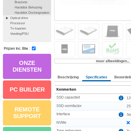
Brackets
Harddisk Behuizing
Harddisk Dockingstation
Optical drive
Processor
Tv-kaarten
Voeding/PSU
Prijzen Inc. Btw :
meer afbeeldingen...
ONZE
DIENSTEN
Beschrijving
Specificaties
Beoordeli
PC BUILDER
Kenmerken
SSD capaciteit
12
SSD-vormfactor
25
REMOTE
Interface
Ser
SUPPORT
NVMe
Type geheugen