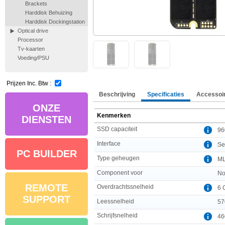
Brackets
Harddisk Behuizing
Harddisk Dockingstation
Optical drive
Processor
Tv-kaarten
Voeding/PSU
Prijzen Inc. Btw :
Beschrijving
Specificaties
Accessoi
ONZE
Kenmerken
DIENSTEN
SSD capaciteit
96
Interface
Ser
PC BUILDER
Type geheugen
M
Component voor
No
REMOTE
Overdrachtssnelheid
6 
SUPPORT
Leessnelheid
57
Schrijfsnelheid
46