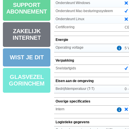
Ondersteunt Windows
SUPPORT
ABONNEMENT
Ondersteunt Mac-besturingssysteem
Ondersteunt Linux
Certificering
CE
ZAKELIJK
INTERNET
Energie
Operating voltage
5 
WIST JE DIT
Verpakking
Snelstartgids
GLASVEZEL
Eisen aan de omgeving
GORINCHEM
Bedrijfstemperatuur (T-T)
0 
Overige specificaties
Intern
Logistieke gegevens