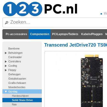
Vó
Pc-accessoires
Componenten
PC/Laptops/Tablets
Kabels/Pluggen
M
Transcend JetDrive720 TS
Barebone
Behuizingen
Cardreader
Controllers
Cooling
Floppy
Geheugen
Geluidskaarten
Grafischekaart
Moederborden
Opslag
Hardeschijven
Solid State Drive
Nas